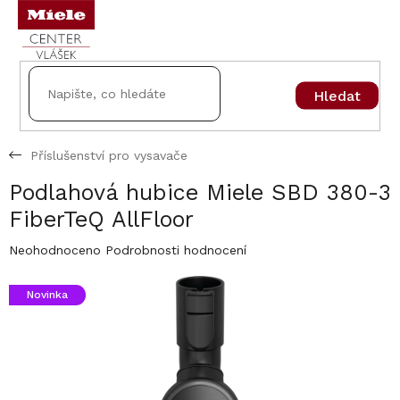
Přejít
na
obsah
Hledat
Příslušenství pro vysavače
Podlahová hubice Miele SBD 380-3
FiberTeQ AllFloor
Průměrné
Neohodnoceno
Podrobnosti hodnocení
hodnocení
produktu
Novinka
je
0,0
z
5
hvězdiček.