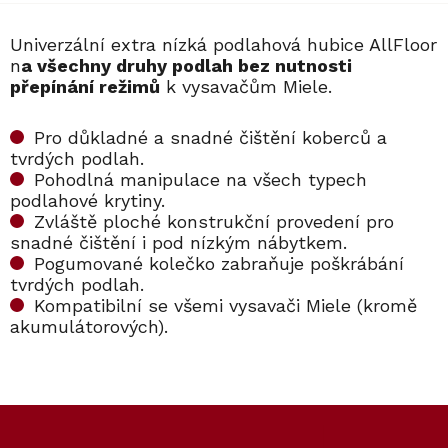
Univerzální extra nízká podlahová hubice AllFloor
n
a všechny druhy podlah bez nutnosti
přepínání režimů
k vysavačům Miele.
Pro důkladné a snadné čištění koberců a
tvrdých podlah.
Pohodlná manipulace na všech typech
podlahové krytiny.
Zvláště ploché konstrukční provedení pro
snadné čištění i pod nízkým nábytkem.
Pogumované kolečko zabraňuje poškrábání
tvrdých podlah.
Kompatibilní se všemi vysavači Miele (kromě
akumulátorových).
Kód:
7252100
Kód:
10615280
Z
á