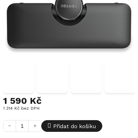
1 590 Kč
1 314 Kč bez DPH
Měrná
cena:
−
+
Přidat do košíku