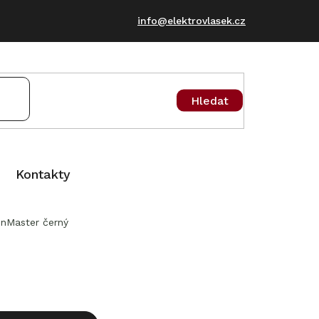
info@elektrovlasek.cz
Hledat
Kontakty
onMaster černý