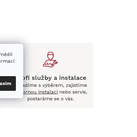
 médií
formací
Profi služby a instalace
asím
Poradíme s výběrem, zajistíme
e
odbornou instalaci
nebo servis,
postaráme se o vás.