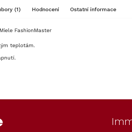
ubory (1)
Hodnocení
Ostatní informace
 Miele FashionMaster
okým teplotám.
apnutí.
Imm