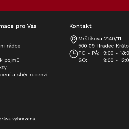
mace pro Vás
Kontakt
Mrštíkova 2140/11
ní rádce
500 09 Hradec Králo
PO - PÁ:
9:00 - 18:
ík pojmů
SO:
9:00 - 12:
kty
cení a sběr recenzí
práva vyhrazena.