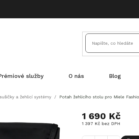
Prémiové služby
O nás
Blog
sušičky a žehlicí systémy
/
Potah žehlicího stolu pro Miele Fashi
1 690 Kč
1 397 Kč bez DPH
Měrná
cena: