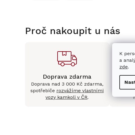
Proč nakoupit u nás
K pers
a anal
zde
.
Doprava zdarma
Kam
Nas
Doprava nad 3 000 Kč zdarma,
Mám
spotřebiče
rozvážíme vlastními
Králové 
vozy kamkoli v ČR
.