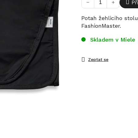
−
+
Př
Potah žehlicího stol
FashionMaster.
Skladem v Miele
Zeptat se