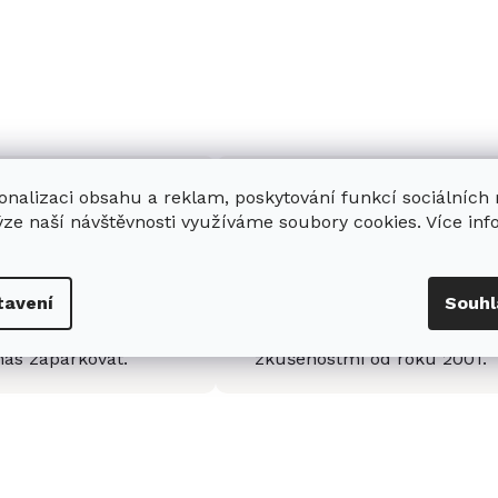
onalizaci obsahu a reklam, poskytování funkcí sociálních
ýze naší návštěvnosti využíváme soubory cookies. Více in
enná prodejna
Stabilní prodejce
tavení
Souhl
e
showroom
v Hradci
Jsme stabilní prodejce
s možností jednoduše u
domácích spotřebičů Miele s
nás zaparkovat.
zkušenostmi od roku 2001.