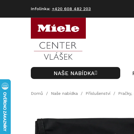
Přejít
na
+420 608 482 203
obsah
NAŠE NABÍDKA
Domů
/
Naše nabídka
/
Příslušenství
/
Pračky, 