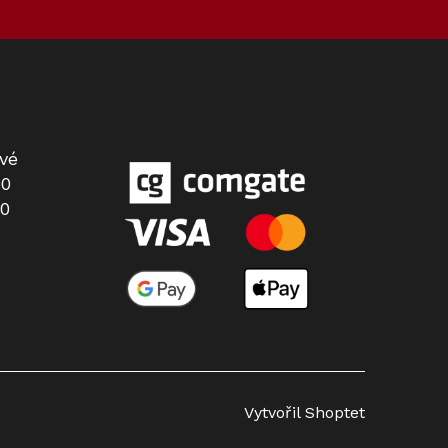
vé
00
00
Vytvořil Shoptet