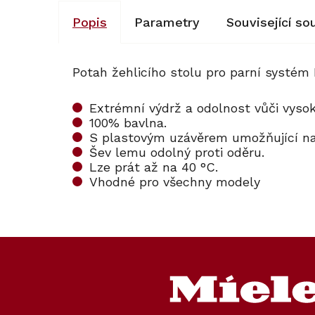
Popis
Parametry
Související so
Potah žehlicího stolu pro parní systém
Extrémní výdrž a odolnost vůči vys
100% bavlna.
S plastovým uzávěrem umožňující n
Šev lemu odolný proti oděru.
Lze prát až na 40 °C.
Vhodné pro všechny modely
Z
á
p
a
t