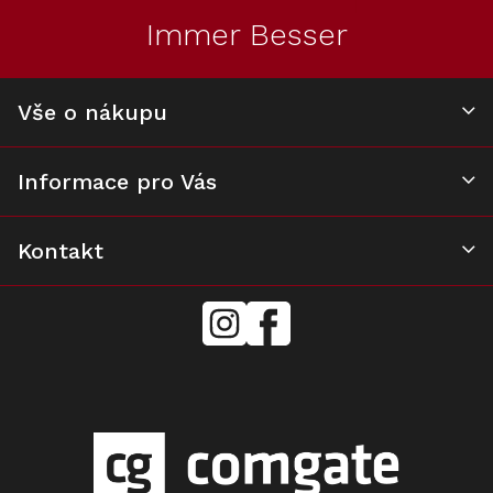
t
Immer Besser
í
Vše o nákupu
Informace pro Vás
Kontakt
mielecentervlasek
Miele
Center
Vlášek