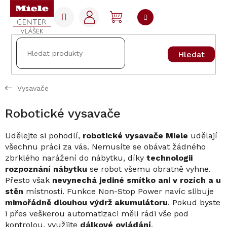
Přejít
na
NÁKUPNÍ
obsah
KOŠÍK
Hledat
Vysavače
Robotické vysavače
Udělejte si pohodlí,
robotické vysavače Miele
udělají
všechnu práci za vás. Nemusíte se obávat žádného
zbrklého narážení do nábytku, díky
technologii
rozpoznání nábytku
se robot všemu obratně vyhne.
Přesto však
nevynechá jediné smítko ani v rozích a u
stěn
místnosti. Funkce Non-Stop Power navíc slibuje
mimořádně dlouhou výdrž akumulátoru
. Pokud byste
i přes veškerou automatizaci měli rádi vše pod
kontrolou, využijte
dálkové ovládání
.