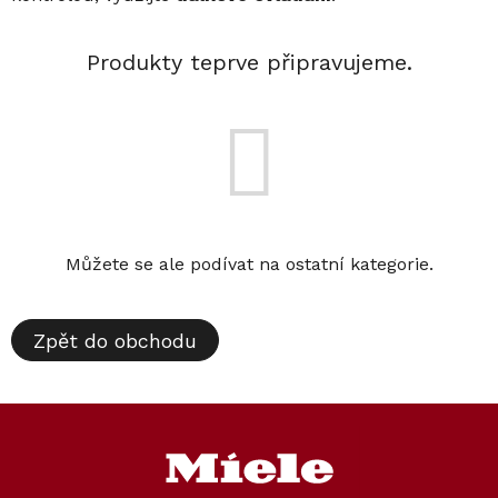
Produkty teprve připravujeme.
Můžete se ale podívat na ostatní kategorie.
Zpět do obchodu
Z
á
p
a