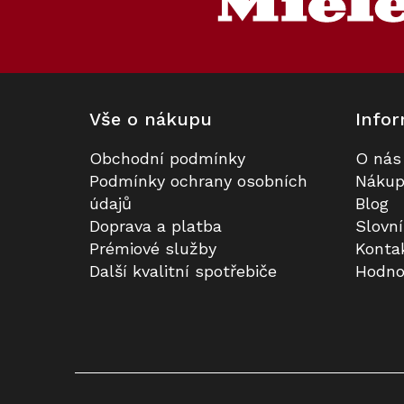
a
t
í
Vše o nákupu
Infor
Obchodní podmínky
O nás
Sáčky Miele CO HyClean Pure
Podmínky ochrany osobních
Nákup
údajů
Blog
Doprava a platba
Slovn
Skladem
Prémiové služby
Konta
Další kvalitní spotřebiče
Hodno
430 Kč
Do košíku
Kód:
127853