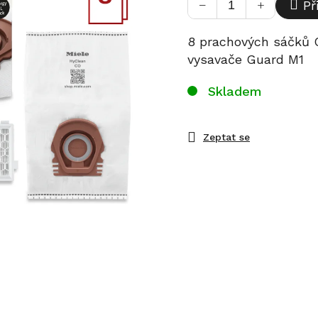
−
+
Př
8 prachových sáčků C
vysavače Guard M1
Skladem
Zeptat se