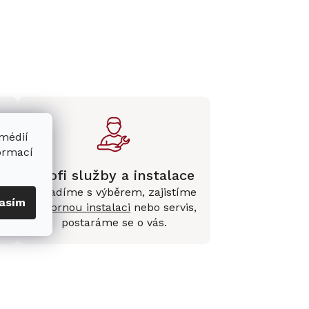
 médií
formací
Profi služby a instalace
Poradíme s výběrem, zajistíme
asím
e
odbornou instalaci
nebo servis,
postaráme se o vás.