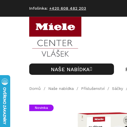
Přejít
na
+420 608 482 203
obsah
NAŠE NABÍDKA
Domů
/
Naše nabídka
/
Příslušenství
/
Sáčky
Novinka