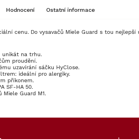
Hodnocení
Ostatní informace
iální cenu. Do vysavačů Miele Guard s tou nejlepší ú
– unikát na trhu.
čům proudění.
kému uzavírání sáčku HyClose.
trem: ideální pro alergiky.
kým příkonem.
EPA SF-HA 50.
 Miele Guard M1.
80
Kód:
12694900
Novinka