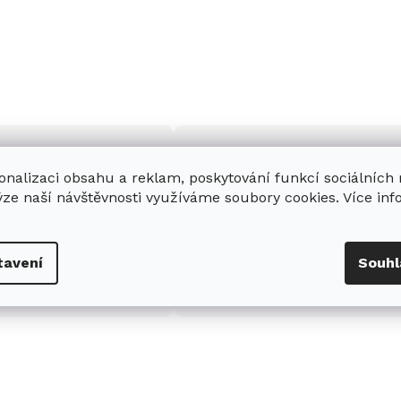
onalizaci obsahu a reklam, poskytování funkcí sociálních
ýze naší návštěvnosti využíváme soubory cookies. Více in
enná prodejna
Stabilní prodejce
e
showroom
v Hradci
Jsme stabilní prodejce
tavení
Souhl
s možností jednoduše u
domácích spotřebičů Miele s
nás zaparkovat.
zkušenostmi od roku 2001.