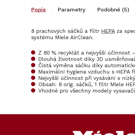
Popis
Parametry
Podobné (5)
8 prachových sáčků a filtr
HEPA
za spec
systému Miele AirClean.
Z 80 % recyklát a nejvyšší účinnost 
Dlouhá životnost díky 3D usměrňova
Čistá výměna sáčku díky automatic
Maximální hygiena vzduchu s HEPA fil
Nejvyšší účinnost při vysávání s níz
Obsah: 8 orig. sáčků, 1 filtr Miele H
Vhodné pro všechny modely vysavačů
Kód:
125570
Z
á
p