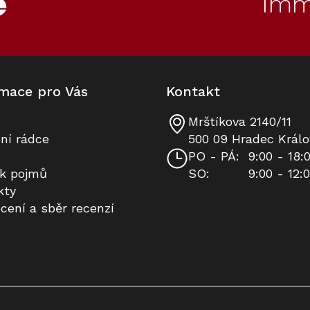
Imm
mace pro Vás
Kontakt
Mrštíkova 2140/11
Sáčky Miele CO XL HyClean Pure
ní rádce
500 09 Hradec Králo
PO - PÁ:
9:00 - 18:
ík pojmů
SO:
9:00 - 12:
Skladem
kty
cení a sběr recenzí
790 Kč
Do košíku
90
Kód:
12868960
Novinka