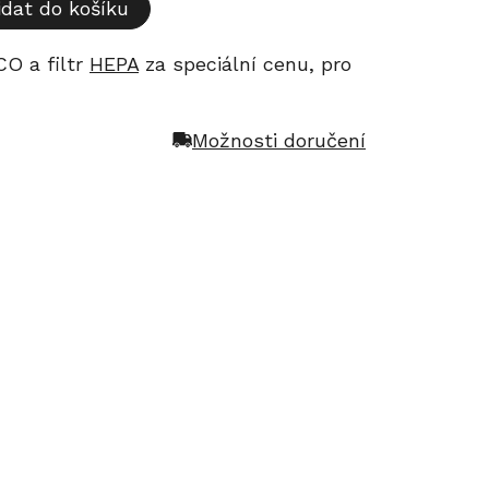
idat do košíku
O a filtr
HEPA
za speciální cenu, pro
Možnosti doručení