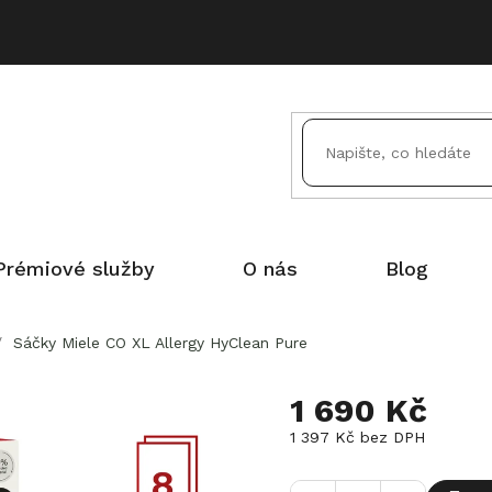
Prémiové služby
O nás
Blog
/
Sáčky Miele CO XL Allergy HyClean Pure
1 690 Kč
1 397 Kč bez DPH
Měrná
cena: