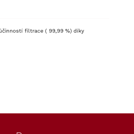
činností filtrace ( 99,99 %) díky
Kód:
12695230