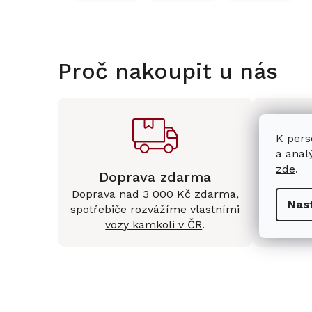
Proč nakoupit u nás
K pers
a anal
zde
.
Doprava zdarma
Kam
Doprava nad 3 000 Kč zdarma,
Mám
Nas
spotřebiče
rozvážíme vlastními
Králové 
vozy kamkoli v ČR
.