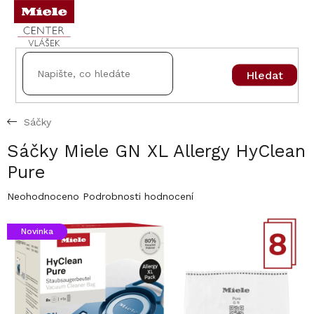
Přejít
na
obsah
Hledat
Sáčky
Sáčky Miele GN XL Allergy HyClean
Pure
Průměrné
Neohodnoceno
Podrobnosti hodnocení
hodnocení
produktu
Novinka
je
0,0
z
5
hvězdiček.