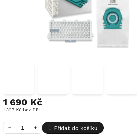
1 690 Kč
1 397 Kč bez DPH
Měrná
cena:
−
+
Přidat do košíku