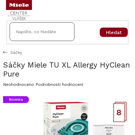
Přejít
na
obsah
Hledat
Sáčky
Sáčky Miele TU XL Allergy HyClean
Pure
Průměrné
Neohodnoceno
Podrobnosti hodnocení
hodnocení
produktu
Novinka
je
0,0
z
5
hvězdiček.