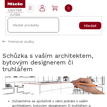
Přejít
na
NÁKUPNÍ
obsah
KOŠÍK
Hledat
Prémiové služby
Schůzka s vaším architektem,
bytovým designerem či
truhlářem
Zúčastníme se společně s vámi jednání s vaším
architektem, bytovým designerem či truhlářem a