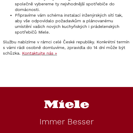
společně vybereme ty nejvhodnější spotřebiče do
domácnosti.
Připravíme vám schéma instalací inženýrských sítí tak,
aby vše odpovídalo požadavkům a plánovanému
umístění vašich nových kuchyňských i prádelenských
spotřebičů Miele.
Službu nabízíme v rámci celé České republiky. Konkrétní termín
s vámi rádi osobně domluvíme, zpravidla do 14 dní může být
schůzka.
Kontaktujte nás »
Z
á
p
a
t
Immer Besser
í