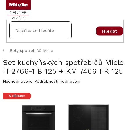
Přejít
na
obsah
Hledat
Sety spotřebičů Miele
Set kuchyňských spotřebičů Miele
H 2766-1 B 125 + KM 7466 FR 125
Průměrné
Neohodnoceno
Podrobnosti hodnocení
hodnocení
produktu
S dárkem
je
0,0
z
5
hvězdiček.