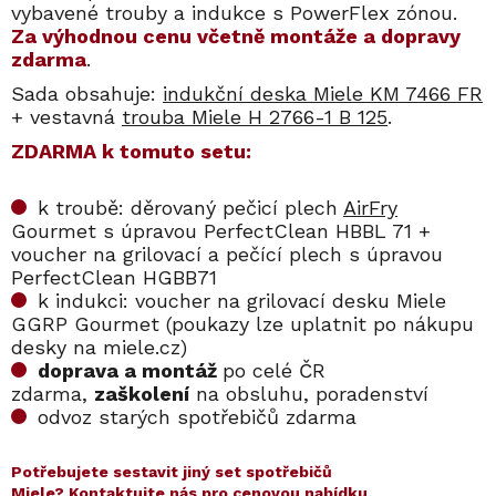
vybavené trouby a indukce s PowerFlex zónou.
Za výhodnou cenu včetně montáže a dopravy
zdarma
.
Sada obsahuje:
indukční deska Miele KM 7466 FR
+ vestavná
trouba Miele H 2766-1 B 125
.
ZDARMA k tomuto setu:
k troubě: děrovaný pečicí plech
AirFry
Gourmet s úpravou PerfectClean HBBL 71 + ​
voucher na grilovací a pečící plech s úpravou
PerfectClean HGBB71
k indukci: voucher na grilovací desku Miele
GGRP Gourmet (poukazy lze uplatnit po nákupu
desky na miele.cz)
doprava a montáž
po celé ČR
zdarma,
zaškolení
na obsluhu, poradenství
odvoz starých spotřebičů zdarma
Potřebujete sestavit jiný set spotřebičů
Miele?
Kontaktujte nás pro cenovou nabídku
.