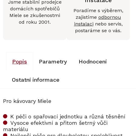
instalace
Jsme stabilní prodejce
domácích spotřebičů
Poradíme s výběrem,
Miele se zkušenostmi
zajistíme
odbornou
od roku 2001.
instalaci
nebo servis,
postaráme se o vás.
Popis
Parametry
Hodnocení
Ostatní informace
Pro kávovary Miele
K péči o spařovací jednotku a různá těsnění
Vysoce efektivní a přitom šetrný vůči
materiálu
Nejlepší péče pro dlouholetou spolehlivost