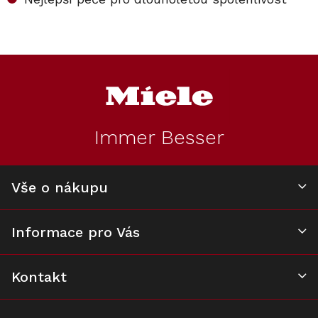
Z
á
p
a
t
Immer Besser
í
Vše o nákupu
Informace pro Vás
Kontakt