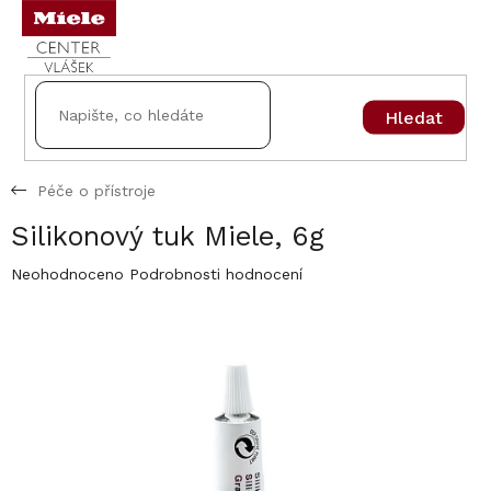
Přejít
na
obsah
Hledat
Péče o přístroje
Silikonový tuk Miele, 6g
Průměrné
Neohodnoceno
Podrobnosti hodnocení
hodnocení
produktu
je
0,0
z
5
hvězdiček.