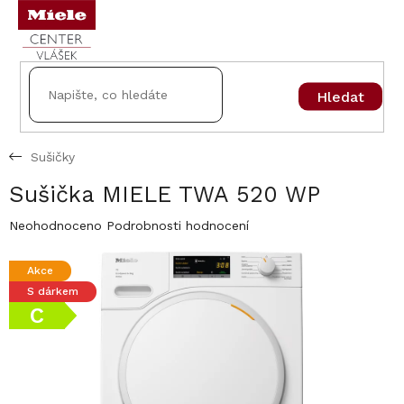
Přejít
na
obsah
Hledat
Sušičky
Sušička MIELE TWA 520 WP
Průměrné
Neohodnoceno
Podrobnosti hodnocení
hodnocení
produktu
Akce
je
S dárkem
0,0
z
C
5
hvězdiček.