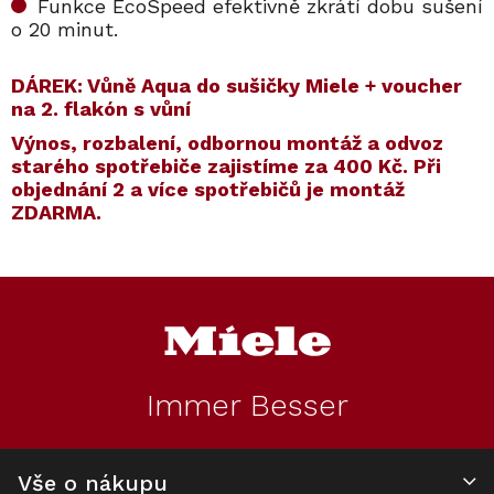
Funkce EcoSpeed efektivně zkrátí dobu sušení
o 20 minut.
DÁREK: Vůně Aqua do sušičky Miele + voucher
na 2. flakón s vůní
Výnos, rozbalení, odbornou montáž a odvoz
starého spotřebiče zajistíme za 400 Kč. Při
objednání 2 a více spotřebičů je montáž
ZDARMA.
Kód:
Kód:
12137080
12021150
Kód:
Kód:
12448900
12551630
Akce
S dárkem
Z
Ocenění z testu
á
S dárkem
p
a
t
Immer Besser
í
Sušička MIELE
Vůně do sušičky
Sušička MIELE
Filtr do sušiček
TWC 364 WP
MIELE AQUA 12,5
TWC 660 WP 125
Miele BG logo
ml
Edition
12551630
Vše o nákupu
Skladem
Skladem
Na dotaz
Skladem