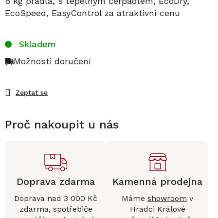
8 kg prádla, s tepelným čerpadlem, EcoDry,
EcoSpeed, EasyControl za atraktivní cenu
Skladem
Možnosti doručení
Zeptat se
Proč nakoupit u nás
Doprava zdarma
Kamenná prodejna
Doprava nad 3 000 Kč
Máme
showroom
v
zdarma, spotřebiče
Hradci Králové