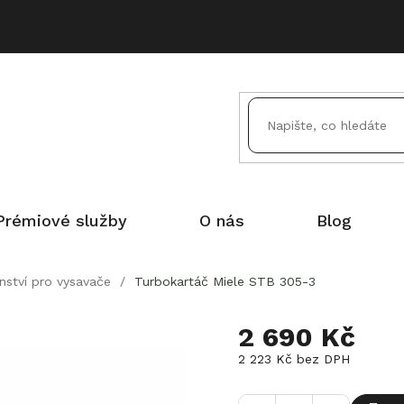
Prémiové služby
O nás
Blog
enství pro vysavače
/
Turbokartáč Miele STB 305-3
2 690 Kč
2 223 Kč bez DPH
Měrná
cena: