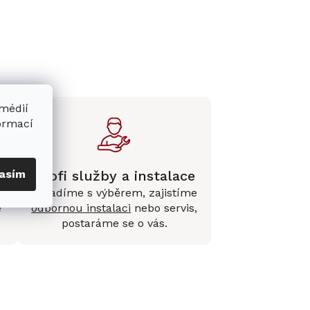
 médií
formací
Profi služby a instalace
asím
Poradíme s výběrem, zajistíme
e
odbornou instalaci
nebo servis,
postaráme se o vás.