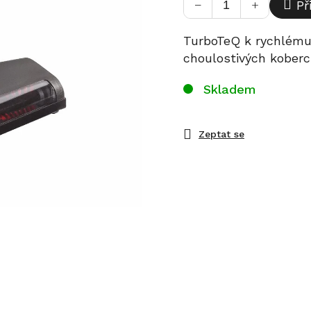
−
+
Př
TurboTeQ k rychlému 
choulostivých koberc
Skladem
Zeptat se