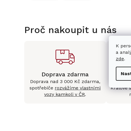
Proč nakoupit u nás
K pers
a anal
zde
.
Doprava zdarma
Kam
Nas
Doprava nad 3 000 Kč zdarma,
Mám
spotřebiče
rozvážíme vlastními
Králové 
vozy kamkoli v ČR
.