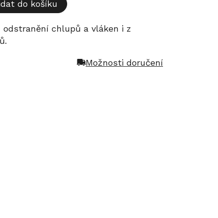
idat do košíku
odstranění chlupů a vláken i z
ů.
Možnosti doručení