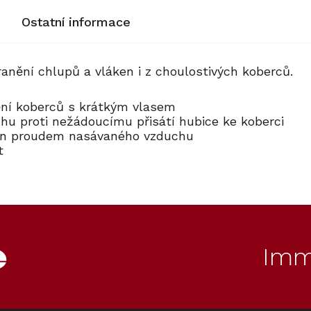
Ostatní informace
nění chlupů a vláken i z choulostivých koberců.
ní koberců s krátkým vlasem
hu proti nežádoucímu přisátí hubice ke koberci
hon proudem nasávaného vzduchu
t
Imm