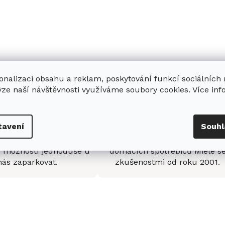
onalizaci obsahu a reklam, poskytování funkcí sociálních
ýze naší návštěvnosti využíváme soubory cookies. Více in
enná prodejna
Stabilní prodejce
tavení
Souhl
e
showroom
v Hradci
Jsme stabilní prodejce
s možností jednoduše u
domácích spotřebičů Miele s
nás zaparkovat.
zkušenostmi od roku 2001.