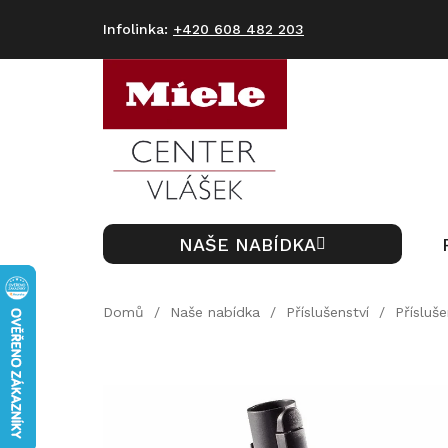
Přejít
na
+420 608 482 203
obsah
NAŠE NABÍDKA
Domů
/
Naše nabídka
/
Příslušenství
/
Přísluš