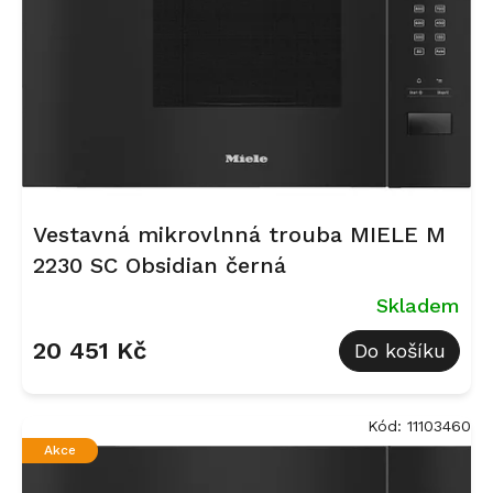
r
o
d
u
k
t
ů
Vestavná mikrovlnná trouba MIELE M
2230 SC Obsidian černá
Skladem
20 451 Kč
Do košíku
Kód:
11103460
Akce