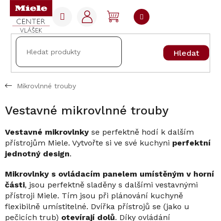
Přejít
na
NÁKUPNÍ
obsah
KOŠÍK
Hledat
Mikrovlnné trouby
Vestavné mikrovlnné trouby
Vestavné mikrovlnky
se perfektně hodí k dalším
přístrojům Miele. Vytvořte si ve své kuchyni
perfektní
jednotný design
.
Mikrovlnky s ovládacím panelem umístěným v horní
části
, jsou perfektně sladěny s dalšími vestavnými
přístroji Miele. Tím jsou při plánování kuchyně
flexibilně umístitelné. Dvířka přístrojů se (jako u
pečicích trub)
otevírají dolů
. Díky ovládání