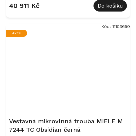
40 911 Kč
Do košíku
Kód:
11103650
Akce
Vestavná mikrovlnná trouba MIELE M
7244 TC Obsidian černá