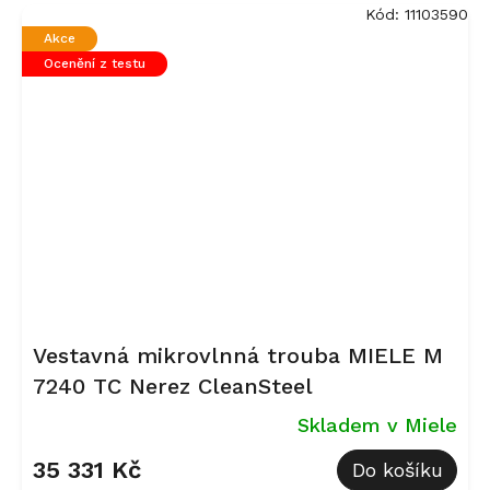
Kód:
11103590
Akce
Ocenění z testu
Vestavná mikrovlnná trouba MIELE M
7240 TC Nerez CleanSteel
Skladem v Miele
35 331 Kč
Do košíku