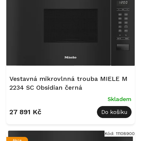
Vestavná mikrovlnná trouba MIELE M
2234 SC Obsidian černá
Skladem
27 891 Kč
Do košíku
Kód:
11108900
Akce