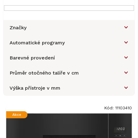
Značky
Automatické programy
Barevné provedení
Průměr otočného talíře v cm
Výška přístroje v mm
V
ý
Kód:
11103410
p
Akce
i
s
p