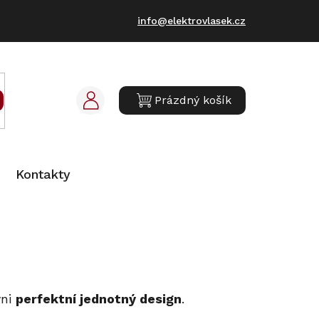
info@elektrovlasek.cz
Prázdný košík
NÁKUPNÍ
KOŠÍK
Kontakty
yni
perfektní jednotný design
.