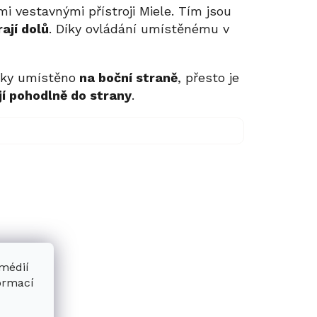
mi vestavnými přístroji Miele. Tím jsou
rají dolů
. Díky ovládání umístěnému v
cky umístěno
na boční straně
, přesto je
jí pohodlně do strany
.
 médií
formací