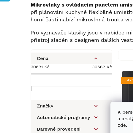
Mikrovlnky s ovládacím panelem umíst
při plánování kuchyně flexibilně umístit
horní části nabízí mikrovlnná trouba ví
Pro vyznavače klasiky jsou v nabídce m
přístroj sladěn s designem dalších vest
P
o
Cena
s
30681
Kč
30682
Kč
V
t
ý
r
Ak
p
a
i
n
s
n
p
í
Značky
r
p
K pers
o
a
Automatické programy
a anal
d
n
zde
.
u
Barevné provedení
e