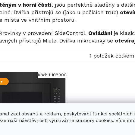
ěným v horní části
, jsou perfektně sladěny s další
elné. Dvířka přístrojů se (jako u pečicích trub)
oteví
ce místa ve vnitřním prostoru.
ikrovlnky v provedení SideControl.
Ovládání
je klasi
avných přístrojů Miele. Dvířka mikrovlnky se
otevíra
1
položek celkem
Kód:
11108900
ce
onalizaci obsahu a reklam, poskytování funkcí sociálních
ýze naší návštěvnosti využíváme soubory cookies. Více in