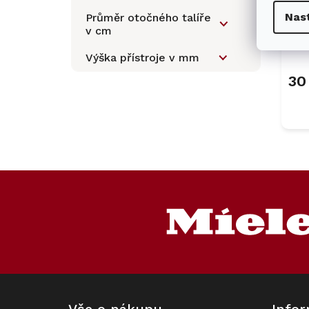
Ve
k
l
Nas
Průměr otočného talíře
tr
t
v cm
ů
SC
Výška přístroje v mm
30
Z
á
p
a
t
í