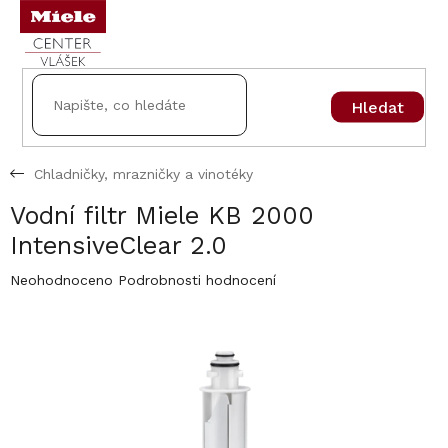
Přejít
na
obsah
Hledat
Chladničky, mrazničky a vinotéky
Vodní filtr Miele KB 2000
IntensiveClear 2.0
Průměrné
Neohodnoceno
Podrobnosti hodnocení
hodnocení
produktu
je
0,0
z
5
hvězdiček.