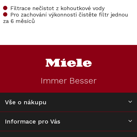
Filtrace nečistot z kohoutkové vody
Pro zachování výkonnosti čistěte filtr jednou
za 6 měsíců
Z
á
p
a
t
Immer Besser
í
Vše o nákupu
Informace pro Vás