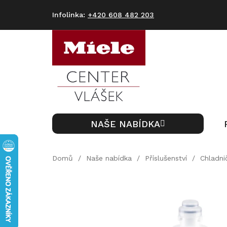
Přejít
na
+420 608 482 203
obsah
NAŠE NABÍDKA
Domů
/
Naše nabídka
/
Příslušenství
/
Chladni