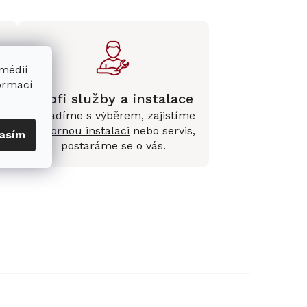
 médií
formací
Profi služby a instalace
Poradíme s výběrem, zajistíme
e
odbornou instalaci
nebo servis,
asím
postaráme se o vás.