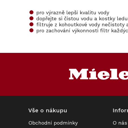
pro výrazně lepší kvalitu vody
dopřejte si čistou vodu a kostky ledu
filtruje z kohoutkové vody nečistoty
pro zachování výkonnosti filtr každ
Z
á
p
a
t
í
Vše o nákupu
Infor
Obchodní podmínky
O nás