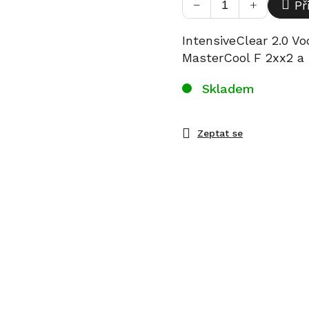
−
+
Př
IntensiveClear 2.0 Vo
MasterCool F 2xx2 a
Skladem
Zeptat se