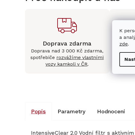
K pers
a anal
Doprava zdarma
Kam
zde
.
Doprava nad 3 000 Kč zdarma,
Mám
spotřebiče
rozvážíme vlastními
Králové 
Nas
vozy kamkoli v ČR
.
Popis
Parametry
Hodnocení
IntensiveClear 2.0 Vodní filtr s aktivn