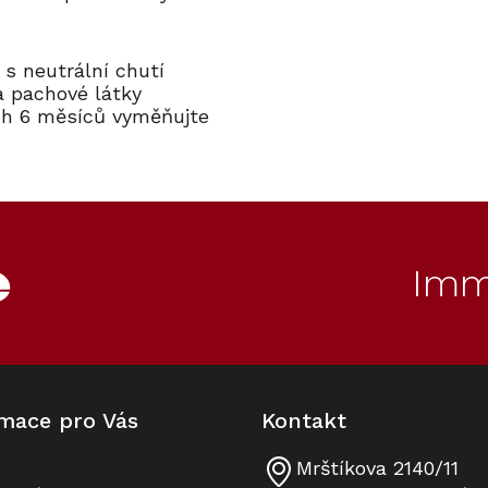
 s neutrální chutí
 a pachové látky
ých 6 měsíců vyměňujte
Imm
mace pro Vás
Kontakt
Mrštíkova 2140/11