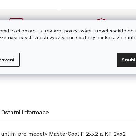
onalizaci obsahu a reklam, poskytování funkcí sociálních
ýze naší návštěvnosti využíváme soubory cookies. Více in
enná prodejna
Stabilní prodejce
e
showroom
v Hradci
Jsme stabilní prodejce
s možností jednoduše u
domácích spotřebičů Miele s
tavení
Souhl
nás zaparkovat.
zkušenostmi od roku 2001.
Ostatní informace
ím uhlím pro modely MasterCool F 2xx2 a KF 2xx2