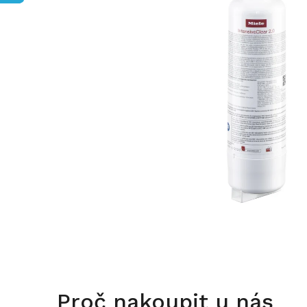
Proč nakoupit u nás