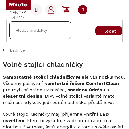
Přejít
na
NÁKUPNÍ
obsah
KOŠÍK
Hledat
Lednice
Volně stojící chladničky
Samostatně stojící chladničky Miele
vás nezklamou.
Všechny poskytují
komfortní řešení ComfortClean
pro mytí přihrádek v myčce,
snadnou údržbu
a
elegentní design
. Díky volně stojící variantě máte
možnost kdykoliv jednoduše ledničku přestěhovat.
Volně stojící ledničky mají příjemné vnitřní
LED
osvětlení
, které nevyžaduje žádnou údržbu, má
dlouhou životnost, šetří energii a k tomu skvěle osvětlí