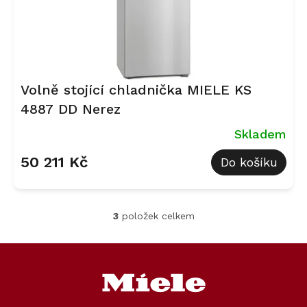
Volně stojící chladnička MIELE KS
4887 DD Nerez
Skladem
50 211 Kč
Do košíku
3
položek celkem
O
v
l
Z
á
á
d
p
a
a
c