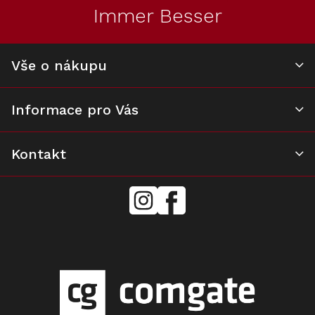
t
í
Immer Besser
í
p
r
v
k
Vše o nákupu
y
v
ý
Informace pro Vás
p
i
s
u
Kontakt
mielecentervlasek
Miele
Center
Vlášek