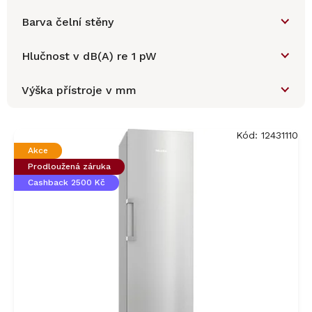
Barva čelní stěny
Hlučnost v dB(A) re 1 pW
Výška přístroje v mm
V
ý
Kód:
12431110
p
Akce
i
Prodloužená záruka
s
Cashback 2500 Kč
p
r
o
d
u
k
t
ů