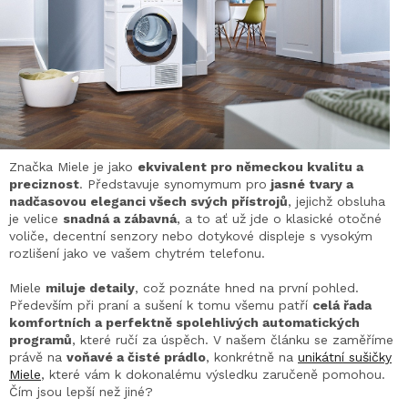
Značka Miele je jako
ekvivalent pro německou kvalitu a
preciznost
. Představuje synomymum pro
jasné tvary a
nadčasovou eleganci všech svých přístrojů
, jejichž obsluha
je velice
snadná a zábavná
, a to ať už jde o klasické otočné
voliče, decentní senzory nebo dotykové displeje s vysokým
rozlišení jako ve vašem chytrém telefonu.
Miele
miluje detaily
, což poznáte hned na první pohled.
Především při praní a sušení k tomu všemu patří
celá řada
komfortních a perfektně spolehlivých automatických
programů
, které ručí za úspěch. V našem článku se zaměříme
právě na
voňavé a čisté prádlo
, konkrétně na
unikátní sušičky
Miele
, které vám k dokonalému výsledku zaručeně pomohou.
Čím jsou lepší než jiné?