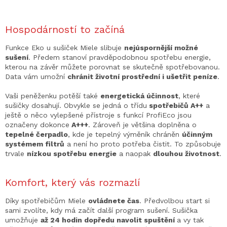
Hospodárností to začíná
Funkce Eko u sušiček Miele slibuje
nejúspornější možné
sušení
. Předem stanoví pravděpodobnou spotřebu energie,
kterou na závěr můžete porovnat se skutečně spotřebovanou.
Data vám umožní
chránit životní prostřední i ušetřit peníze
.
Vaši peněženku potěší také
energetická účinnost
, které
sušičky dosahují. Obvykle se jedná o třídu
spotřebičů A++
a
ještě o něco vylepšené přístroje s funkcí ProfiEco jsou
označeny dokonce
A+++
. Zároveň je většina doplněna o
tepelné čerpadlo
, kde je tepelný výměník chráněn
účinným
systémem filtrů
a není ho proto potřeba čistit. To způsobuje
trvale
nízkou spotřebu energie
a naopak
dlouhou životnost
.
Komfort, který vás rozmazlí
Díky spotřebičům Miele
ovládnete čas
. Předvolbou start si
sami zvolíte, kdy má začít další program sušení. Sušička
umožňuje
až 24 hodin dopředu navolit spuštění
a vy tak