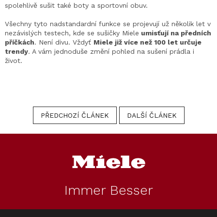
spolehlivě sušit také boty a sportovní obuv.
Všechny tyto nadstandardní funkce se projevují už několik let v
nezávislých testech, kde se sušičky Miele
umisťují na předních
příčkách
. Není divu. Vždyť
Miele již více než 100 let určuje
trendy
. A vám jednoduše změní pohled na sušení prádla i
život.
PŘEDCHOZÍ ČLÁNEK
DALŠÍ ČLÁNEK
Z
á
p
a
t
Immer Besser
í