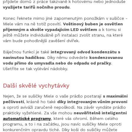
přijdete domů z práce takzvaně k hotovému nebo jednoduše
využijete tarifů nočního proudu
.
Konec řeknete mimo jiné zapomenutým ponožkám v sušičce -
Miele vám na ně totiž posvítí.
Voštinový buben je osvětlen
příjemným a skvěle vypadajícím LED světlem
a k tomu si
ještě můžete individuálně při instalaci zvolit stranu, na které
vám bude pohodlnější zavěšení dvířek.
Báječnou funkcí je také
integrovaný odvod kondenzátu s
navinutou hadičkou
. Díky němu odvedete
kondenzovanou
vodu přímo do umyvadla nebo do odpadu od pračky
.
Ušetříte se tak vylévání nádobky.
Další skvělé vychytávky
Nejen, že se sušičky Miele o vaše prádlo postarají
s maximální
pečlivostí
, krásně ho také
díky integrovaným vůním provoní
a oproti aviváži zaručeně nepoškodí. Na závěr vyndáte prádlo
prakticky vyžehlené. Za vše mohou
neuvěřitelně inteligentní
automatické programy
, které vás ohromí. Během celého
programu, a to i na začátku, jsou navíc sušičky Miele oproti
konkurenčním opravdu tiché. Díky koši do sušičky můžete