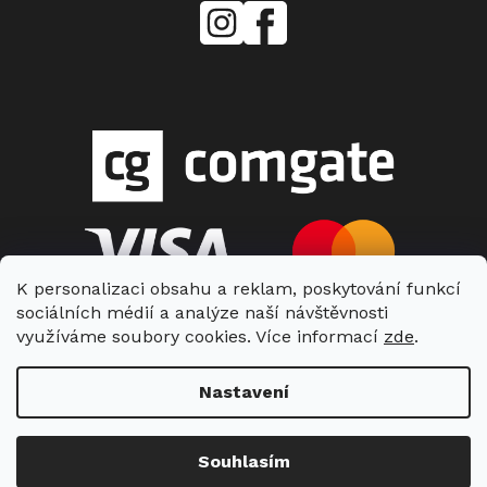
mielecentervlasek
Miele
Center
Vlášek
K personalizaci obsahu a reklam, poskytování funkcí
sociálních médií a analýze naší návštěvnosti
využíváme soubory cookies. Více informací
zde
.
Nastavení
Copyright 2026
Miele Center Vlášek
. Všechna práva vyhrazena.
Souhlasím
Vytvořil Shoptet
| Nakódoval Shopcode