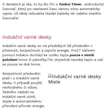
V detailech je síla, to by šlo říci o
funkci Timer
. Jednoduchý
časovač, který po nastavení času varnou zónu automaticky
vypne. Už nikdy nebudete hledat baterky do vašeho starého
časovače!
Indukční varné desky
Indukční varné desky se od předešlých liší především v
přesnosti, bezpečnosti a úspoře energie. Proč? Vařením
pomocí indukce dochází ke vzniku tepla
pouze v místě
položení
hrnce či pánvičky.Tím zbytečně neuniká teplo a vaří
se pouze ve dně hrnce.
Bezpečnost především
platí i u indukční varné
desky. V případě použití
nevhodného či vůbec
žádného nádobí na
indukční varné zóně,
dojde k automatickému
přerušení přívodu energie.