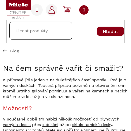
Přejít
na
NÁKUPNÍ
obsah
KOŠÍK
Hledat
Blog
Na čem správně vařit či smažit?
K přípravě jídla jeden z nejdůležitějších částí sporáku. Řeč je o
varných deskách. Tepelná příprava pokrmů na otevřeném ohni
kromě letního grilování pominula a vaření na kamnech a pecích
můžeme vidět už jen ve skanzenech.
Možnosti?
V současné době trh nabízí několik možností od
plynových
varných desek
přes
indukční
až po
sklokeramické desky
.
Dominantou výrobků Miele jsou přístroje
SmartLine
či
ProLine
,