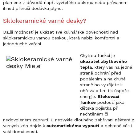
plamene z důvodů např. vyvřelého pokrmu nebo průvanem
ihned přeruší dodávku plynu.
Sklokeramické varné desky?
Další možností je ukázat své kulinářské dovednosti nad
sklokeramickou varnou deskou, která nabízí komfortní a
jednoduché vaření.
Chytrou funkcí je
ukazatel zbytkového
tepla
, který vás na jedné
straně ochrání před
popálením a na druhé
straně ho využijete k
ohřevu a tím i k úspoře
energie.
Blokovací
funkce
poslouží jako
dětská pojistka při
nechtěném či
nedovoleném zapnutí. U nezvykle dlouhého zahřívaní některé z
varných zón dojde k
automatickému vypnutí
a ochraně vás i
vaší domácnosti.