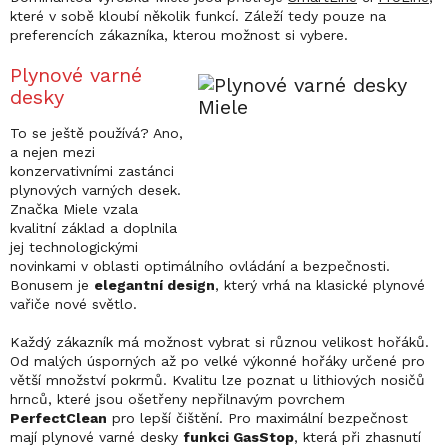
které v sobě kloubí několik funkcí. Záleží tedy pouze na
preferencích zákazníka, kterou možnost si vybere.
Plynové varné
desky
To se ještě používá? Ano,
a nejen mezi
konzervativními zastánci
plynových varných desek.
Značka Miele vzala
kvalitní základ a doplnila
jej technologickými
novinkami v oblasti optimálního ovládání a bezpečnosti.
Bonusem je
elegantní design
, který vrhá na klasické plynové
vařiče nové světlo.
Každý zákazník má možnost vybrat si různou velikost hořáků.
Od malých úsporných až po velké výkonné hořáky určené pro
větší množství pokrmů. Kvalitu lze poznat u lithiových nosičů
hrnců, které jsou ošetřeny nepřilnavým povrchem
PerfectClean
pro lepší čištění. Pro maximální bezpečnost
mají plynové varné desky
funkci GasStop
, která při zhasnutí