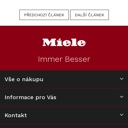
PŘEDCHOZÍ ČLÁNEK
DALŠÍ ČLÁNEK
Z
á
p
a
t
Immer Besser
í
Vše o nákupu
Informace pro Vás
Kontakt