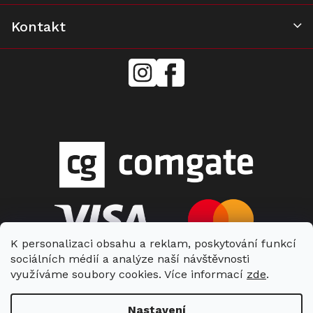
Kontakt
mielecentervlasek
Miele
Center
Vlášek
K personalizaci obsahu a reklam, poskytování funkcí
sociálních médií a analýze naší návštěvnosti
využíváme soubory cookies. Více informací
zde
.
Nastavení