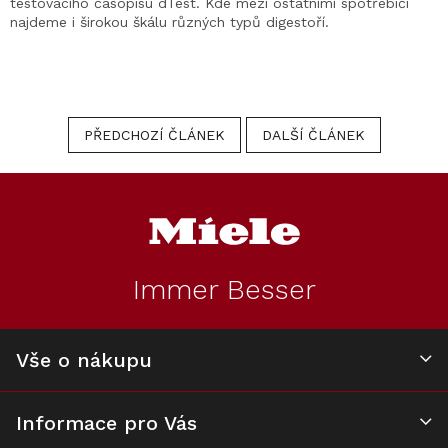
testovacího časopisu dTest. Kde mezi ostatními spotřebiči
najdeme i širokou škálu různých typů digestoří.
PŘEDCHOZÍ ČLÁNEK
DALŠÍ ČLÁNEK
Z
á
p
a
t
Immer Besser
í
Vše o nákupu
Informace pro Vás