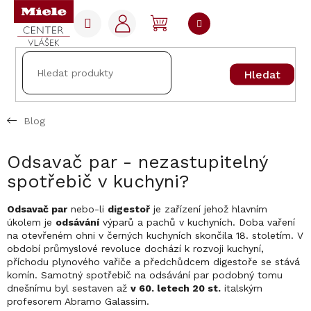
Přejít
na
NÁKUPNÍ
obsah
KOŠÍK
Hledat
Blog
Odsavač par - nezastupitelný
spotřebič v kuchyni?
Odsavač par
nebo-li
digestoř
je zařízení jehož hlavním
úkolem je
odsávání
výparů a pachů v kuchyních. Doba vaření
na otevřeném ohni v černých kuchyních skončila 18. stoletím. V
období průmyslové revoluce dochází k rozvoji kuchyní,
příchodu plynového vařiče a předchůdcem digestoře se stává
komín. Samotný spotřebič na odsávání par podobný tomu
dnešnímu byl sestaven až
v 60. letech 20 st.
italským
profesorem Abramo Galassim.