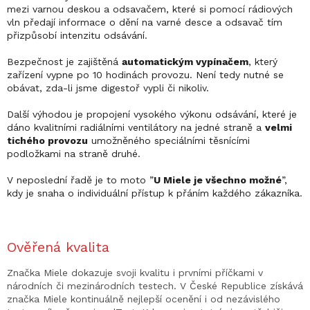
mezi varnou deskou a odsavačem, které si pomocí rádiových
vln předají informace o dění na varné desce a odsavač tím
přizpůsobí intenzitu odsávání.
Bezpečnost je zajištěná
automatickým vypínačem
, který
zařízení vypne po 10 hodinách provozu. Není tedy nutné se
obávat, zda-li jsme digestoř vypli či nikoliv.
Další výhodou je propojení vysokého výkonu odsávání, které je
dáno kvalitními radiálními ventilátory na jedné straně a
velmi
tichého provozu
umožněného speciálními těsnícími
podložkami na straně druhé.
V neposlední řadě je to moto ”
U Miele je všechno možné
”,
kdy je snaha o individuální přístup k přáním každého zákazníka.
Ověřená kvalita
Značka Miele dokazuje svoji kvalitu i prvními příčkami v
národních či mezinárodních testech. V České Republice získává
značka Miele kontinuálně nejlepší ocenění i od nezávislého