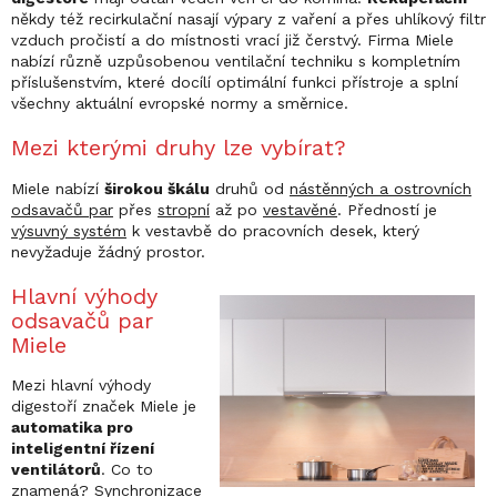
někdy též recirkulační nasají výpary z vaření a přes uhlíkový filtr
vzduch pročistí a do místnosti vrací již čerstvý. Firma Miele
nabízí různě uzpůsobenou ventilační techniku s kompletním
příslušenstvím, které docílí optimální funkci přístroje a splní
všechny aktuální evropské normy a směrnice.
Mezi kterými druhy lze vybírat?
Miele nabízí
širokou škálu
druhů od
nástěnných a ostrovních
odsavačů par
přes
stropní
až po
vestavěné
. Předností je
výsuvný systém
k vestavbě do pracovních desek, který
nevyžaduje žádný prostor.
Hlavní výhody
odsavačů par
Miele
Mezi hlavní výhody
digestoří značek Miele je
automatika pro
inteligentní řízení
ventilátorů
. Co to
znamená? Synchronizace