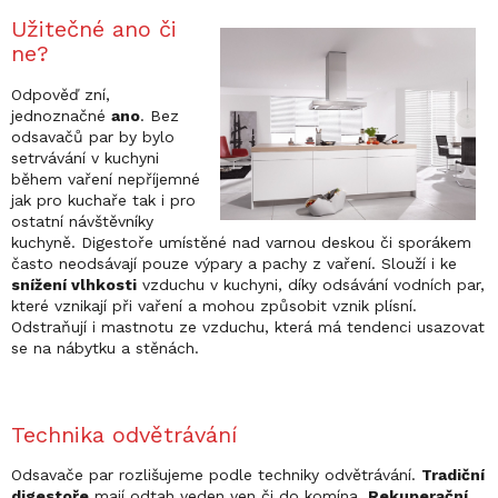
Užitečné ano či
ne?
Odpověď zní,
jednoznačné
ano
. Bez
odsavačů par by bylo
setrvávání v kuchyni
během vaření nepříjemné
jak pro kuchaře tak i pro
ostatní návštěvníky
kuchyně. Digestoře umístěné nad varnou deskou či sporákem
často neodsávají pouze výpary a pachy z vaření. Slouží i ke
snížení vlhkosti
vzduchu v kuchyni, díky odsávání vodních par,
které vznikají při vaření a mohou způsobit vznik plísní.
Odstraňují i mastnotu ze vzduchu, která má tendenci usazovat
se na nábytku a stěnách.
Technika odvětrávání
Odsavače par rozlišujeme podle techniky odvětrávání.
Tradiční
digestoře
mají odtah veden ven či do komína.
Rekuperační