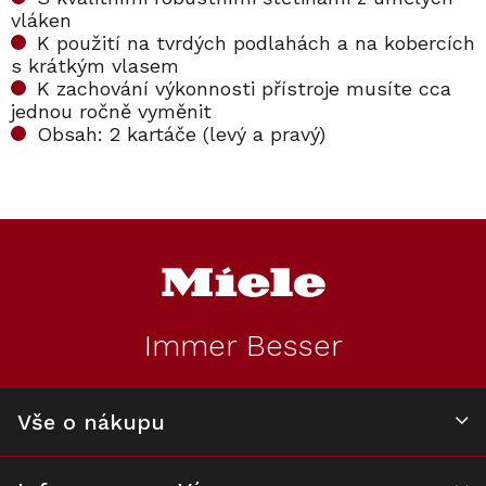
vláken
K použití na tvrdých podlahách a na kobercích
s krátkým vlasem
K zachování výkonnosti přístroje musíte cca
jednou ročně vyměnit
Obsah: 2 kartáče (levý a pravý)
Kód:
10592080
Kód:
10592110
Z
á
p
a
t
Immer Besser
í
Filtr AirClean
Kartáčový válec
Miele RX2/RX3-AP
Miele RX2-BW
Vše o nákupu
Skladem
Skladem v Miele
479 Kč
690 Kč