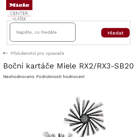
Přejít
na
obsah
Hledat
Příslušenství pro vysavače
Boční kartáče Miele RX2/RX3-SB20
Průměrné
Neohodnoceno
Podrobnosti hodnocení
hodnocení
produktu
je
0,0
z
5
hvězdiček.