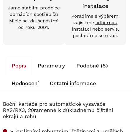
instalace
Jsme stabilní prodejce
domácích spotřebičů
Poradíme s výběrem,
Miele se zkušenostmi
zajistíme
odbornou
od roku 2001.
instalaci
nebo servis,
postaráme se o vás.
Popis
Parametry
Podobné (5)
Hodnocení
Ostatní informace
Boční kartáče pro automatické vysavače
RX2/RX3, 20ramenné k důkladnému čištění
okrajů a rohů
S kvalitními robustními štětinami z umělých