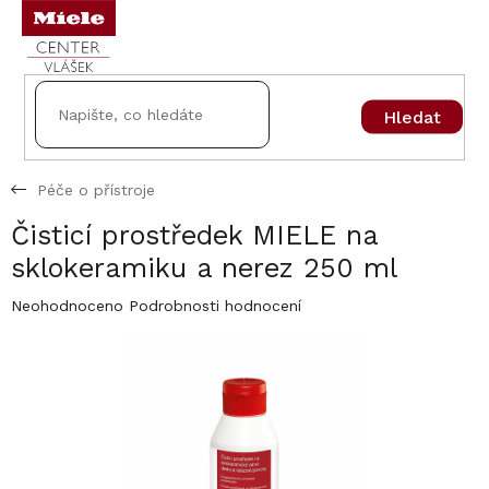
Přejít
na
obsah
Hledat
Péče o přístroje
Čisticí prostředek MIELE na
sklokeramiku a nerez 250 ml
Průměrné
Neohodnoceno
Podrobnosti hodnocení
hodnocení
produktu
je
0,0
z
5
hvězdiček.