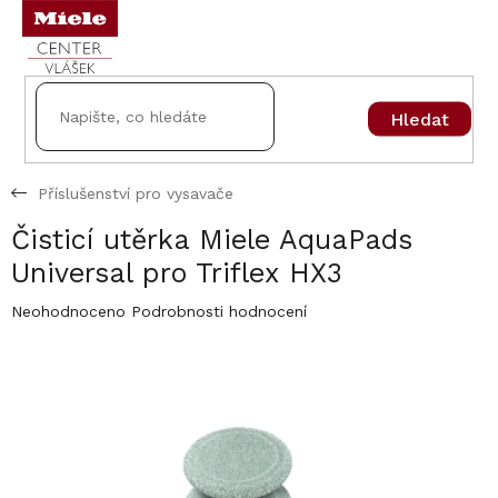
Přejít
na
obsah
Hledat
Příslušenství pro vysavače
Čisticí utěrka Miele AquaPads
Universal pro Triflex HX3
Průměrné
Neohodnoceno
Podrobnosti hodnocení
hodnocení
produktu
je
0,0
z
5
hvězdiček.