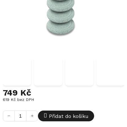
749 Kč
619 Kč bez DPH
Měrná
cena:
−
+
Přidat do košíku