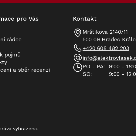
r
v
k
mace pro Vás
Kontakt
y
v
ý
Mrštíkova 2140/11
p
ní rádce
500 09 Hradec Králo
i
+420 608 482 203
s
ík pojmů
u
info
@
elektrovlasek.
kty
PO - PÁ:
9:00 - 18:
cení a sběr recenzí
SO:
9:00 - 12:
práva vyhrazena.