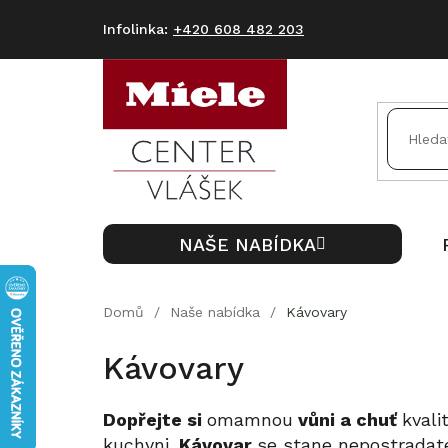
Přejít
na
+420 608 482 203
obsah
NAŠE NABÍDKA
Domů
/
Naše nabídka
/
Kávovary
Kávovary
Dopřejte si
omamnou
vůni a chuť
kvali
kuchyni.
Kávovar
se stane nepostradate