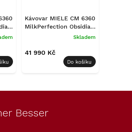
6360
Kávovar MIELE CM 6360
dian
MilkPerfection Obsidian
černá
ladem
Skladem
CleanSteelMetallic
41 990 Kč
šíku
Do košíku
er Besser