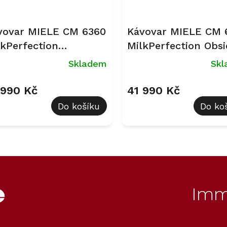
vovar MIELE CM 6360
Kávovar MIELE CM 
lkPerfection
MilkPerfection Obsi
tosově bílá
černá Bronzová
Skladem
Sk
eanSteelMetallic
PearlFinish
 990 Kč
41 990 Kč
Do košíku
Do ko
O
v
l
á
d
Imm
a
c
í
p