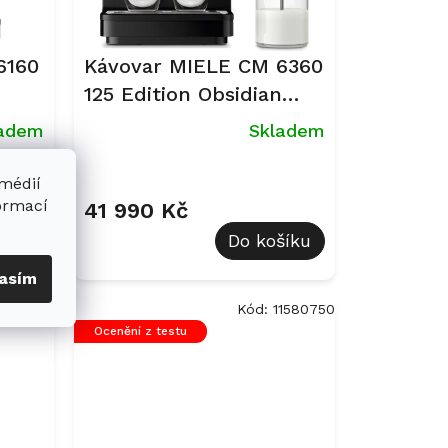
6160
Kávovar MIELE CM 6360
125 Edition Obsidian
černá, matná
ladem
Skladem
 médií
formací
41 990 Kč
šíku
Do košíku
asím
1580770
Kód:
11580750
Ocenění z testu