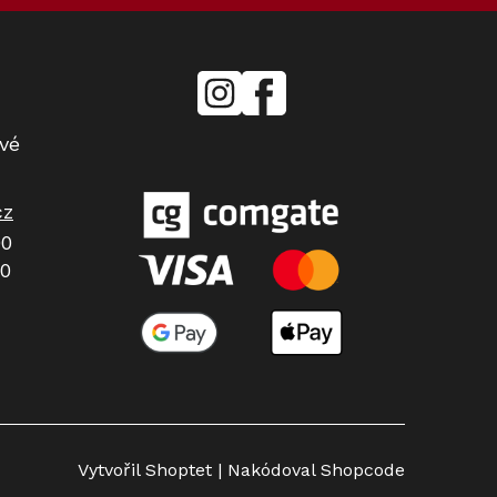
mielecentervlasek
Miele
Center
Vlášek
vé
cz
00
00
Vytvořil Shoptet
| Nakódoval Shopcode