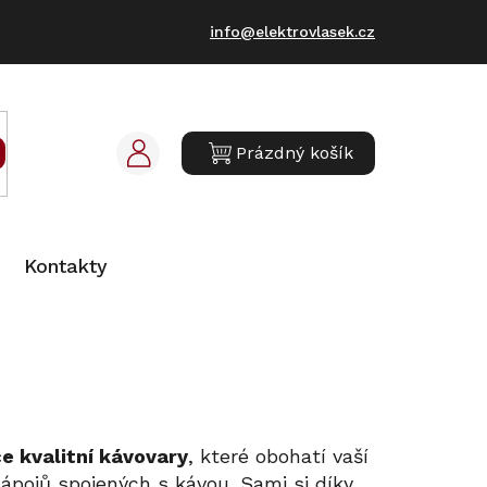
info@elektrovlasek.cz
Prázdný košík
NÁKUPNÍ
KOŠÍK
Kontakty
e kvalitní kávovary
, které obohatí vaší
pojů spojených s kávou. Sami si díky