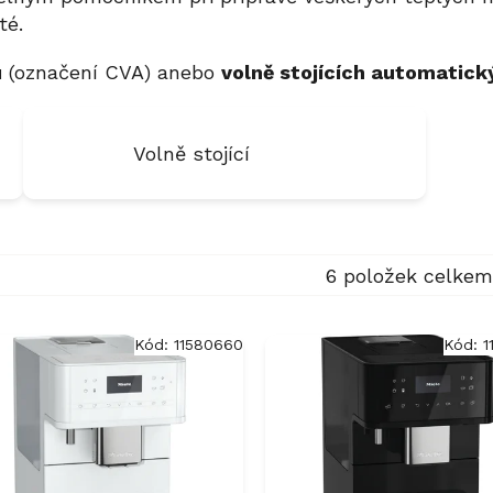
té.
ů
(označení CVA) anebo
volně stojících automatick
Volně stojící
6
položek celkem
Kód:
11580660
Kód:
1