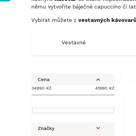
němu vytvoříte báječné capuccino či lat
Vybírat můžete z
vestavných kávovar
Vestavné
P
o
Cena
s
34990
Kč
41990
Kč
V
t
ý
r
p
a
i
n
s
n
p
í
Značky
r
p