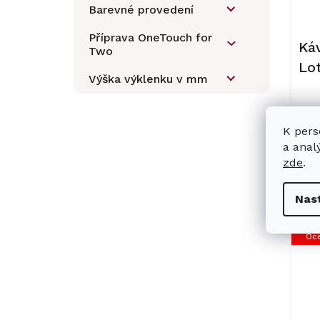
o
a
Barevné provedení
d
n
u
Příprava OneTouch for
e
Ká
Two
k
l
Lo
t
Výška výklenku v mm
ů
Prů
K pers
hod
a anal
prod
34
je
zde
.
5,0
z
Nas
5
hvěz
Oce