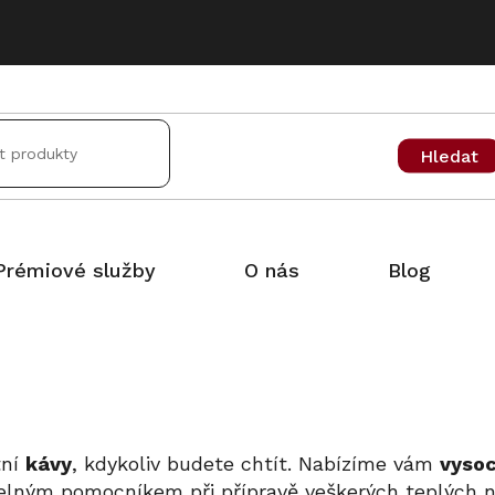
Hledat
Prémiové služby
O nás
Blog
tní
kávy
, kdykoliv budete chtít. Nabízíme vám
vysoc
lným pomocníkem při přípravě veškerých teplých ná