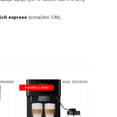
ých espress
(označení CM).
1580690
Kód:
12532010
Ocenění z testu