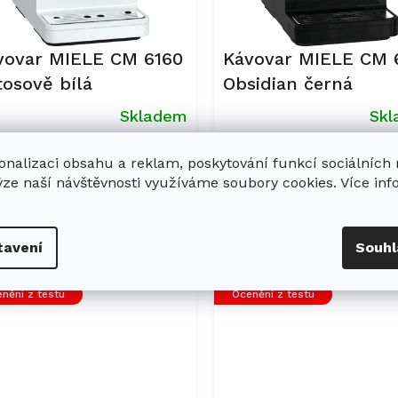
vovar MIELE CM 6160
Kávovar MIELE CM 
tosově bílá
Obsidian černá
Skladem
Sk
měrné
onalizaci obsahu a reklam, poskytování funkcí sociálních
nocení
ýze naší návštěvnosti využíváme soubory cookies. Více in
uktu
 990 Kč
34 990 Kč
Do košíku
Do ko
tavení
Souhl
diček.
Kód:
11580730
Kód:
1
nění z testu
Ocenění z testu