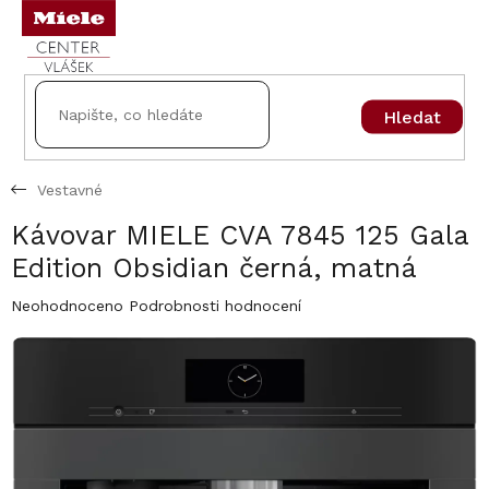
Přejít
na
obsah
Hledat
Vestavné
Kávovar MIELE CVA 7845 125 Gala
Edition Obsidian černá, matná
Průměrné
Neohodnoceno
Podrobnosti hodnocení
hodnocení
produktu
je
0,0
z
5
hvězdiček.