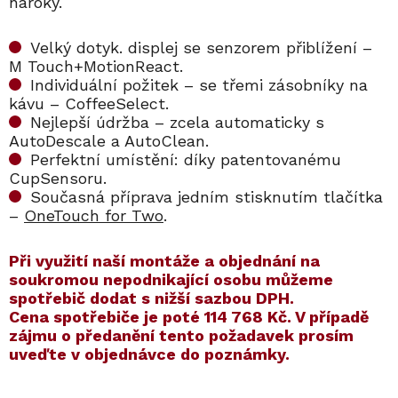
nároky.
Velký dotyk. displej se senzorem přiblížení –
M Touch+MotionReact.
Individuální požitek – se třemi zásobníky na
kávu – CoffeeSelect.
Nejlepší údržba – zcela automaticky s
AutoDescale a AutoClean.
Perfektní umístění: díky patentovanému
CupSensoru.
Současná příprava jedním stisknutím tlačítka
–
OneTouch for Two
.
​​Při využití naší montáže a objednání na
soukromou nepodnikající osobu můžeme
spotřebič dodat s nižší sazbou DPH.
Cena spotřebiče je poté
114 768 Kč
. V případě
zájmu o předanění tento požadavek prosím
uveďte v objednávce do poznámky.
Kód:
Kód:
12122930
11164770
Kód:
Kód:
11164750
11201220