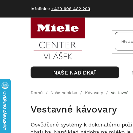
Přejít
na
+420 608 482 203
obsah
NAŠE NABÍDKA
Domů
/
Naše nabídka
/
Kávovary
/
Vestavné
Vestavné kávovary
Osvědčené systémy k dokonalému poži
obsluha. Například nádoba na mléko je 