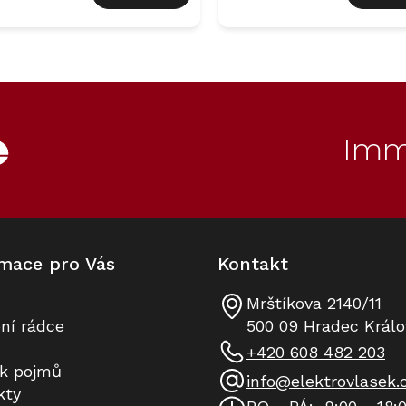
O
v
l
á
d
Imm
a
c
í
p
r
v
k
mace pro Vás
Kontakt
y
v
ý
Mrštíkova 2140/11
p
ní rádce
500 09 Hradec Králo
i
+420 608 482 203
s
ík pojmů
u
info
@
elektrovlasek.
kty