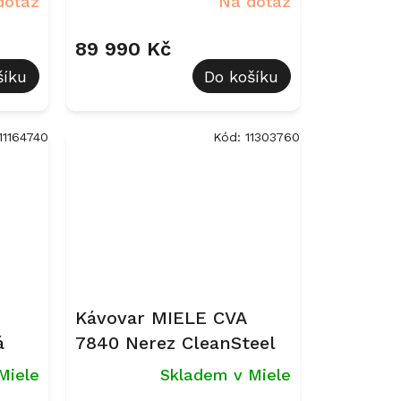
dotaz
Na dotaz
89 990 Kč
šíku
Do košíku
11164740
Kód:
11303760
Kávovar MIELE CVA
á
7840 Nerez CleanSteel
Miele
Skladem v Miele