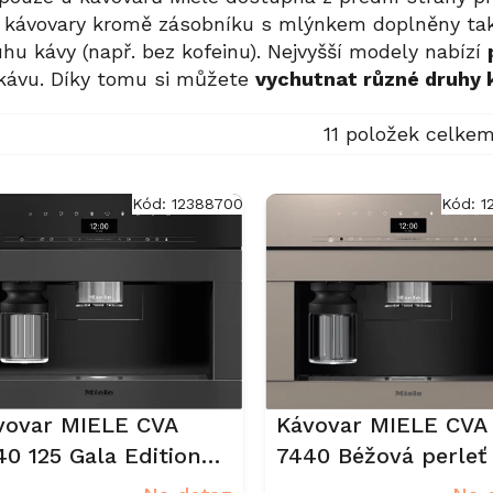
u kávovary kromě zásobníku s mlýnkem doplněny ta
hu kávy (např. bez kofeinu). Nejvyšší modely nabízí
kávu. Díky tomu si můžete
vychutnat různé druhy 
11
položek celke
Kód:
12388700
Kód:
1
vovar MIELE CVA
Kávovar MIELE CVA
40 125 Gala Edition
7440 Béžová perleť
sidian černá, matná