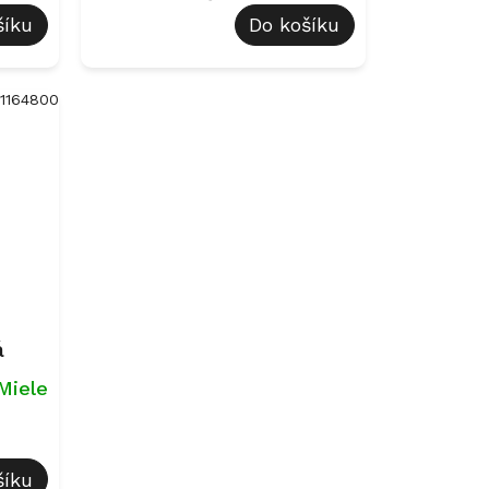
šíku
Do košíku
11164800
á
Miele
šíku