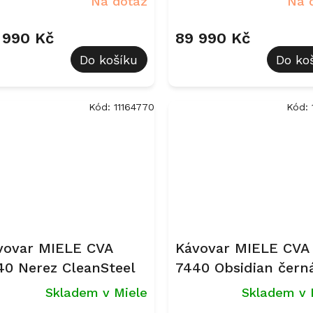
Na dotaz
Na 
 990 Kč
89 990 Kč
Do košíku
Do ko
Kód:
11164770
Kód:
vovar MIELE CVA
Kávovar MIELE CVA
40 Nerez CleanSteel
7440 Obsidian čern
Skladem v Miele
Skladem v 