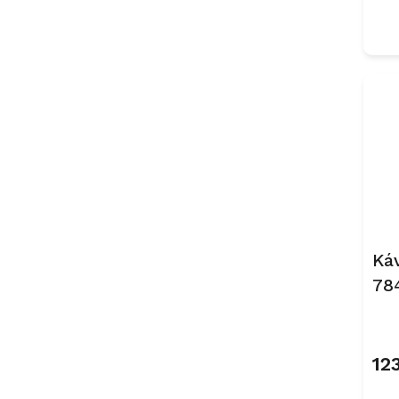
Ká
78
12