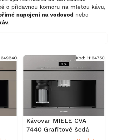
ké o přídavnou komoru na mletou kávu,
přímé napojení na vodovod
nebo
káv
.
m
2649840
Kód:
11164750
Kávovar MIELE CVA
7440 Grafitově šedá