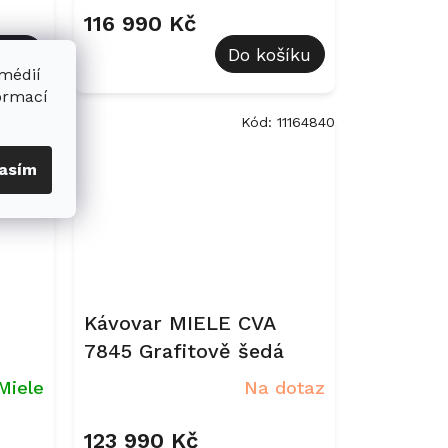
116 990 Kč
šíku
Do košíku
 médií
formací
12637210
Kód:
11164840
asím
Kávovar MIELE CVA
7845 Grafitově šedá
Miele
Na dotaz
123 990 Kč