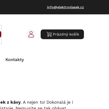
info@elektrovlasek.cz
Prázdný košík
NÁKUPNÍ
KOŠÍK
Kontakty
tek z kávy
. A nejen to! Dokonalá je i
ístroje. Nemusíte se tak obávat