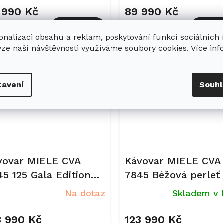
 990 Kč
89 990 Kč
Do košíku
Do ko
onalizaci obsahu a reklam, poskytování funkcí sociálních
ýze naší návštěvnosti využíváme soubory cookies. Více in
Kód:
12388710
Kód:
tavení
Souhl
vovar MIELE CVA
Kávovar MIELE CVA
45 125 Gala Edition
7845 Béžová perleť
sidian černá, matná
Na dotaz
Skladem v 
3 990 Kč
123 990 Kč