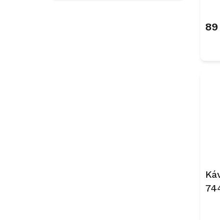
89
Ká
74