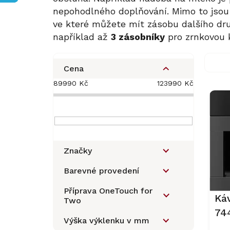
nepohodlného doplňování. Mimo to jso
ve které můžete mít zásobu dalšího dru
například až
3 zásobníky
pro zrnkovou 
P
o
Cena
s
89990
Kč
123990
Kč
V
t
ý
r
p
a
i
n
s
n
p
í
Značky
r
p
o
a
Barevné provedení
d
n
u
Příprava OneTouch for
e
Ká
Two
k
l
74
t
Výška výklenku v mm
ů
Ob