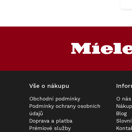
Z
á
p
a
t
í
Vše o nákupu
Infor
Obchodní podmínky
O nás
Podmínky ochrany osobních
Nákup
údajů
Blog
Doprava a platba
Slovn
Prémiové služby
Konta