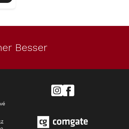
er Besser
mielecentervlasek
Miele
Center
Vlášek
vé
cz