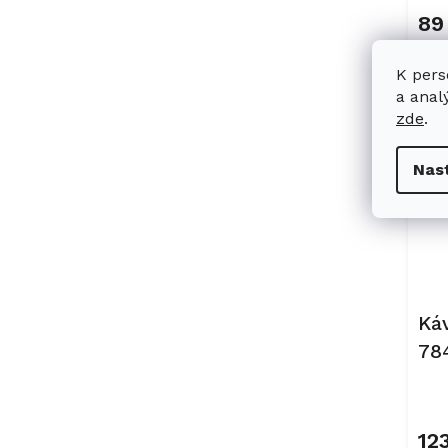
89
K pers
a anal
zde
.
Nas
Ká
78
Ob
12