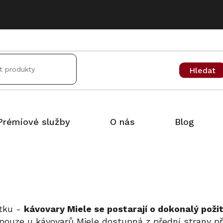
Hledat
Prémiové služby
O nás
Blog
tku -
kávovary Miele se postarají o dokonalý poži
pouze u kávovarů Miele dostupná z přední strany př