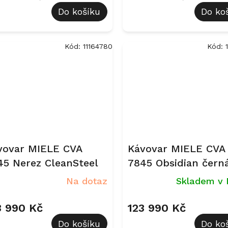
Do košíku
Do ko
Kód:
11164780
Kód:
vovar MIELE CVA
Kávovar MIELE CVA
45 Nerez CleanSteel
7845 Obsidian čern
Na dotaz
Skladem v 
3 990 Kč
123 990 Kč
Do košíku
Do ko