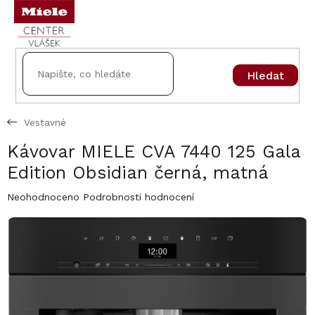
Přejít
na
obsah
Hledat
Vestavné
Kávovar MIELE CVA 7440 125 Gala
Edition Obsidian černá, matná
Průměrné
Neohodnoceno
Podrobnosti hodnocení
hodnocení
produktu
je
0,0
z
5
hvězdiček.