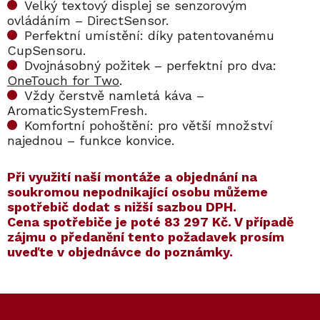
Velký textový displej se senzorovým
ovládáním – DirectSensor.
Perfektní umístění: díky patentovanému
CupSensoru.
Dvojnásobný požitek – perfektní pro dva:
OneTouch for Two
.
Vždy čerstvě namletá káva –
AromaticSystemFresh.
Komfortní pohoštění: pro větší množství
najednou – funkce konvice.
​​Při využití naší montáže a objednání na
soukromou nepodnikající osobu můžeme
spotřebič dodat s nižší sazbou DPH.
Cena spotřebiče je poté
83 297 Kč
. V případě
zájmu o předanění tento požadavek prosím
uveďte v objednávce do poznámky.
Kód:
Kód:
12649840
12122930
Kód:
Kód:
11164770
11201220
Akce
Z
á