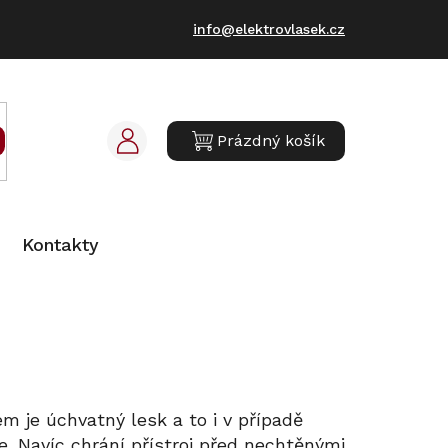
info@elektrovlasek.cz
Prázdný košík
NÁKUPNÍ
KOŠÍK
Kontakty
m je úchvatný lesk a to i v případě
. Navíc chrání přístroj před nechtěnými