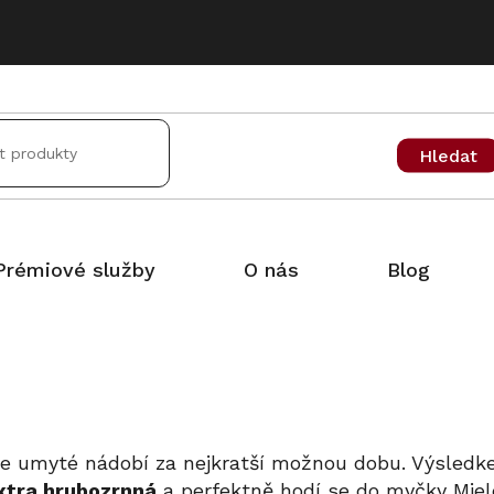
Hledat
Prémiové služby
O nás
Blog
le umyté nádobí za nejkratší možnou dobu. Výsledke
xtra hrubozrnná
a perfektně hodí se do myčky Miele