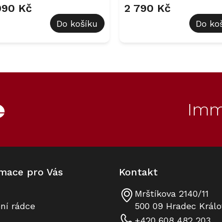
uktu
090 Kč
2 790 Kč
Do košíku
Do ko
diček.
O
v
l
á
d
Imm
a
c
í
p
r
v
k
mace pro Vás
Kontakt
y
v
ý
Mrštíkova 2140/11
p
ní rádce
500 09 Hradec Králo
i
+420 608 482 203
s