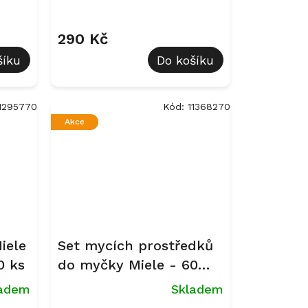
290 Kč
šíku
Do košíku
1295770
Kód:
11368270
Akce
iele
Set mycích prostředků
0 ks
do myčky Miele - 60
tablet + leštidlo 500 ml
ladem
Skladem
+ sůl 1,5 kg