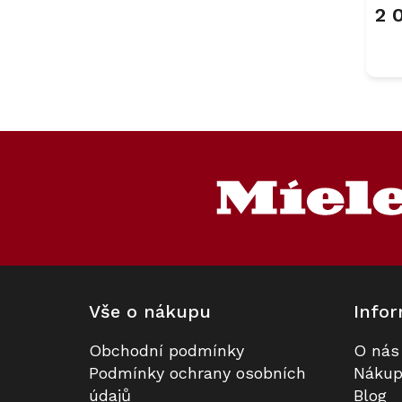
prod
2 
je
5,0
z
5
hvěz
Z
á
p
a
t
í
Vše o nákupu
Infor
Obchodní podmínky
O nás
Podmínky ochrany osobních
Nákup
údajů
Blog