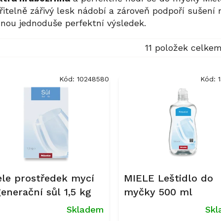
řitelně zářivý lesk nádobí a zároveň podpoří sušení 
nou jednoduše perfektní výsledek.
11
položek celke
Kód:
10248580
Kód:
ele prostředek mycí
MIELE Leštidlo do
enerační sůl 1,5 kg
myčky 500 ml
Skladem
Sk