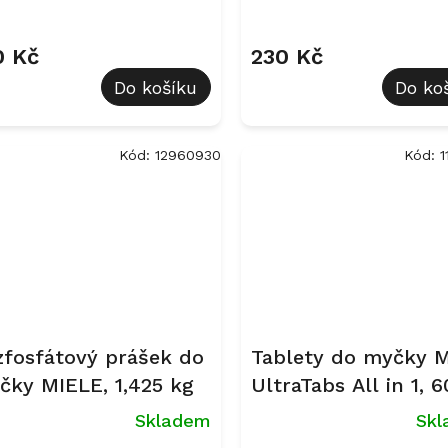
měrné
Průměrné
nocení
hodnocení
uktu
produktu
0 Kč
230 Kč
je
Do košíku
Do ko
5,0
z
5
diček.
hvězdiček.
Kód:
12960930
Kód:
1
zfosfátový prášek do
Tablety do myčky M
čky MIELE, 1,425 kg
UltraTabs All in 1, 6
Skladem
Sk