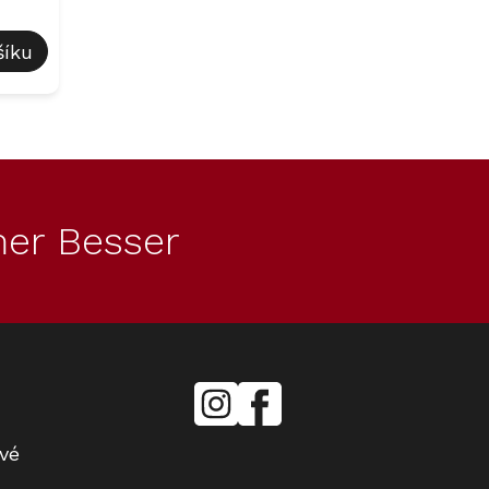
šíku
er Besser
mielecentervlasek
Miele
Center
Vlášek
vé