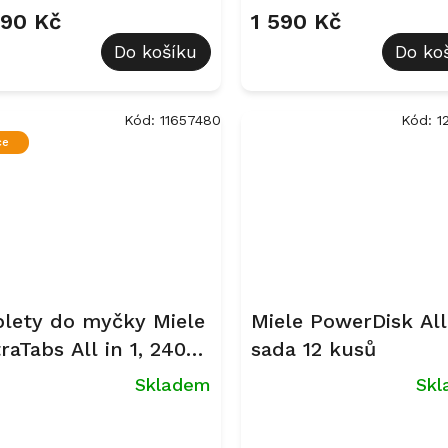
produktu
090 Kč
1 590 Kč
je
Do košíku
Do ko
5,0
z
5
hvězdiček.
Kód:
11657480
Kód:
1
ce
blety do myčky Miele
Miele PowerDisk All 
raTabs All in 1, 240
sada 12 kusů
(4 balení)
Skladem
Sk
měrné
nocení