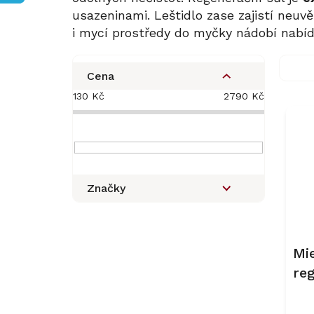
usazeninami. Leštidlo zase zajistí neuvě
i mycí prostředy do myčky nádobí nabíd
P
o
Cena
s
130
Kč
2790
Kč
V
t
ý
r
p
a
i
n
s
n
p
í
Značky
r
p
o
a
d
n
u
e
Mi
k
l
reg
t
ů