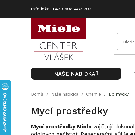
Přejít
na
+420 608 482 203
obsah
NAŠE NABÍDKA
Domů
/
Naše nabídka
/
Chemie
/
Do myčky
Mycí prostředky
Mycí prostředky Miele
zajišťují dokona
odolných nečistot. Regenerační sůl je
e