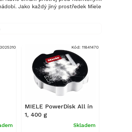
nádobí. Jako každý jiný prostředek Miele
m
13025310
Kód:
11841470
MIELE PowerDisk All in
1, 400 g
ladem
Skladem