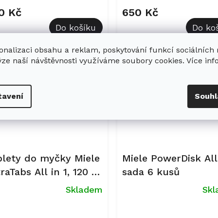
0 Kč
650 Kč
Do košíku
Do ko
onalizaci obsahu a reklam, poskytování funkcí sociálních
ýze naší návštěvnosti využíváme soubory cookies. Více in
Kód:
11347000
Kód:
tavení
Souhl
blety do myčky Miele
Miele PowerDisk All 
raTabs All in 1, 120 ks
sada 6 kusů
balení)
Skladem
Sk
Průměrné
hodnocení