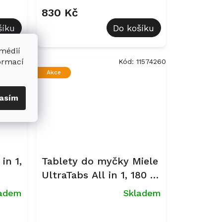
830 Kč
šíku
Do košíku
 médií
formací
11841300
Kód:
11574260
Akce
asím
in 1,
Tablety do myčky Miele
UltraTabs All in 1, 180 ks
(3 balení)
ladem
Skladem
Průměrné
hodnocení