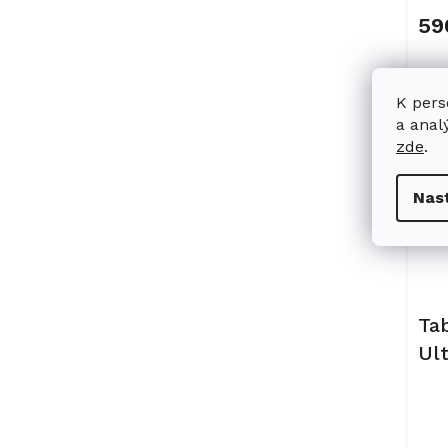
59
K pers
a anal
zde
.
Nas
Ta
Ult
(2 