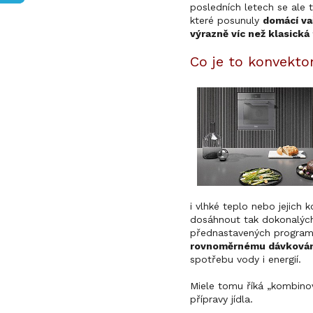
posledních letech se ale 
které posunuly
domácí va
výrazně víc než klasická
Co je to konvekt
i vlhké teplo nebo jejich
dosáhnout tak dokonalých
přednastavených progra
rovnoměrnému dávkován
spotřebu vody i energií.
Miele tomu říká „kombinov
přípravy jídla.