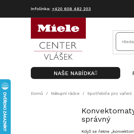
Přejít
na
+420 608 482 203
obsah
NAŠE NABÍDKA
Domů
/
Nákupní rádce
/
Spotřebiče pro vaření
Konvektomaty
správný
Když se řekne „konvektomat