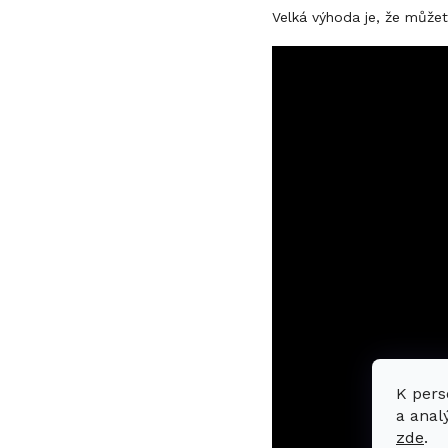
Velká výhoda je, že můžet
K pers
a anal
zde
.