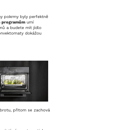
ny pokrmy byly perfektně
m programům
umí
ynů a budete mít jídlo
 konvektomaty dokážou
dobrotu, přitom se zachová