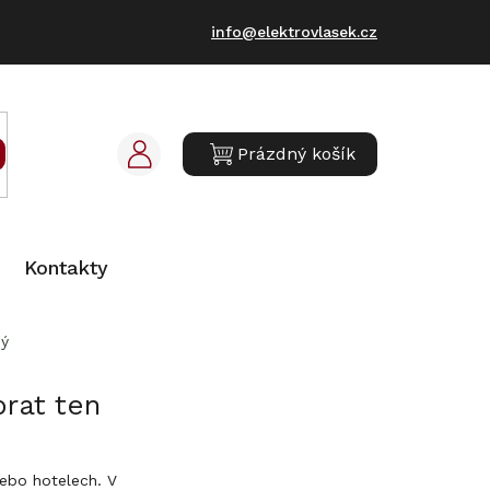
info@elektrovlasek.cz
Prázdný košík
NÁKUPNÍ
KOŠÍK
Kontakty
ný
rat ten
nebo hotelech. V