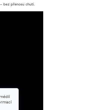
 – bez přenosu chutí.
 médií
formací