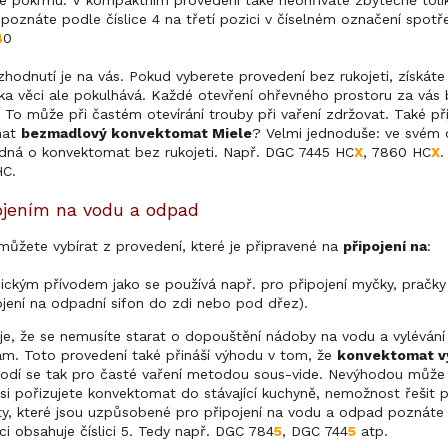
e pokrmu. V kompaktním provedení také neohříváte zbytečně tolik
oznáte podle číslice 4 na třetí pozici v číselném označení spotř
4
0
hodnutí je na vás. Pokud vyberete provedení bez rukojeti, získáte
nka věci ale pokulhává. Každé otevření ohřevného prostoru za vás 
u. To může při častém otevírání trouby při vaření zdržovat. Také p
nat
bezmadlový konvektomat Miele
? Velmi jednoduše: ve svém
jedná o konvektomat bez rukojeti. Např. DGC 7445 HC
X
, 7860 HC
X
.
HC.
ojením na vodu a odpad
ůžete vybírat z provedení, které je připravené na
připojení na
:
ickým přívodem jako se používá např. pro připojení myčky, pračky
jení na odpadní sifon do zdi nebo pod dřez).
je, že se nemusíte starat o dopouštění nádoby na vodu a vyléván
ám. Toto provedení také přináší výhodu v tom, že
konvektomat vy
odí se tak pro časté vaření metodou sous-vide. Nevýhodou může b
si pořizujete konvektomat do stávající kuchyně, nemožnost řešit 
, které jsou uzpůsobené pro připojení na vodu a odpad poznáte 
ci obsahuje číslici 5. Tedy např. DGC 784
5
, DGC 744
5
atp.