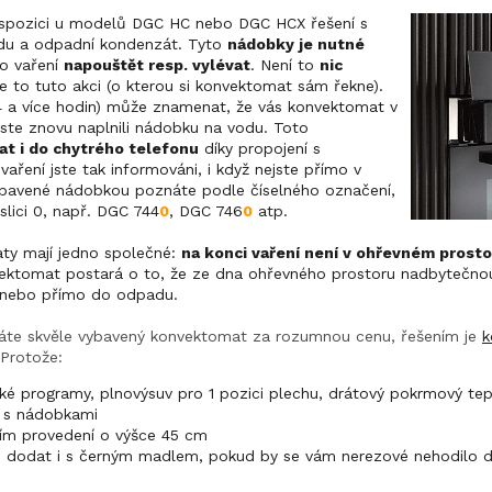
ispozici u modelů DGC HC nebo DGC HCX řešení s
du a odpadní kondenzát. Tyto
nádobky je nutné
o vaření
napouštět resp. vylévat
. Není to
nic
je to tuto akci (o kterou si konvektomat sám řekne).
(4 a více hodin) může znamenat, že vás konvektomat v
ste znovu naplnili nádobku na vodu. Toto
t i do chytrého telefonu
díky propojení s
ení jste tak informováni, i když nejste přímo v
ybavené nádobkou poznáte podle číselného označení,
slici 0, např. DGC 744
0
, DGC 746
0
atp.
ty mají jedno společné:
na konci vaření není v ohřevném prosto
vektomat postará o to, že ze dna ohřevného prostoru nadbytečnou
 nebo přímo do odpadu.
te skvěle vybavený konvektomat za rozumnou cenu, řešením je
k
 Protože:
é programy, plnovýsuv pro 1 pozici plechu, drátový pokrmový te
í s nádobkami
ím provedení o výšce 45 cm
 dodat i s černým madlem, pokud by se vám nerezové nehodilo d