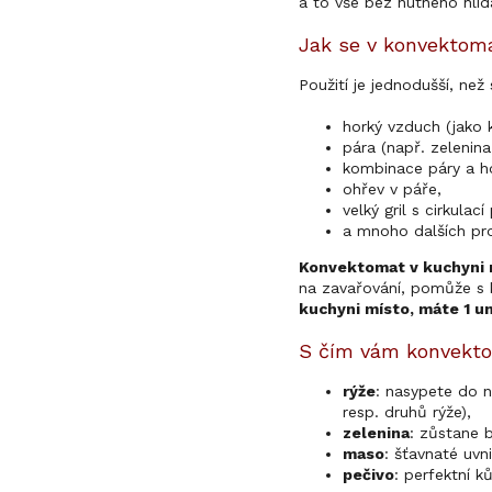
a to vše bez nutného hlí
Jak se v konvektoma
Použití je jednodušší, ne
horký vzduch (jako k
pára (např. zelenina,
kombinace páry a ho
ohřev v páře,
velký gril s cirkula
a mnoho dalších pr
Konvektomat v kuchyni 
na zavařování, pomůže s 
kuchyni místo, máte 1 un
S čím vám konvekto
rýže
: nasypete do n
resp. druhů rýže),
zelenina
: zůstane b
maso
: šťavnaté uvn
pečivo
: perfektní k