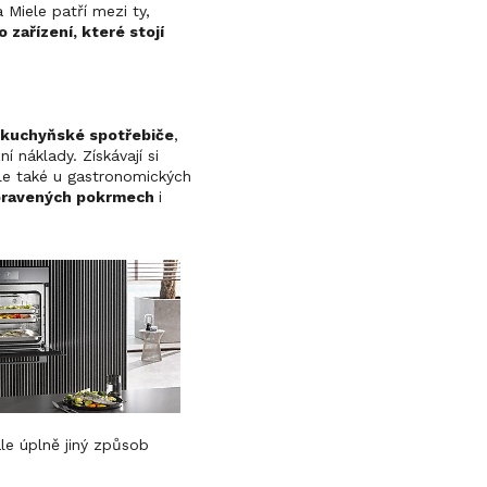
Miele patří mezi ty,
 zařízení, které stojí
í kuchyňské spotřebiče
,
í náklady. Získávají si
ale také u gastronomických
ipravených pokrmech
i
ale úplně jiný způsob