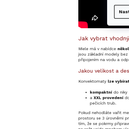
Nas
Jak vybrat vhodn
Miele má v nabídce
něko
jsou základní modely bez
připojením na vodu a odp
Jakou velikost a de
Konvektomaty
lze vybíra
kompaktní
do niky 
a
XXL provedení
do
pečicích trub.
Pokud nehodláte vařit me
prostoru se 3 úrovněmi pr
tím, že se pokrmy připrav