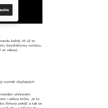
asím
ravdu každý. Ať už to
hem, bezdrátovou sondou,
 ve vakuu).
ný rozměr obyčejných
 v menším ohřevném
te i velkou krůtu. Je to
bo litinový pekáč a tak se