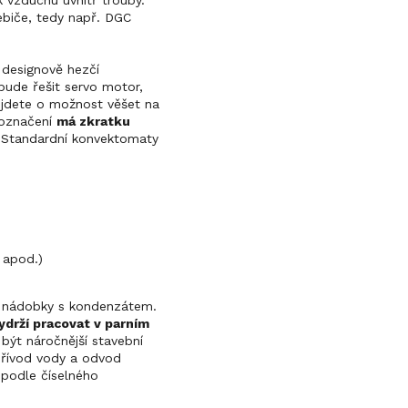
 vzduchu uvnitř trouby.
ebiče, tedy např. DGC
 designově hezčí
bude řešit servo motor,
řijdete o možnost věšet na
 označení
má zkratku
 Standardní konvektomaty
 apod.)
í nádobky s kondenzátem.
drží pracovat v parním
ýt náročnější stavební
přívod vody a odvod
podle číselného