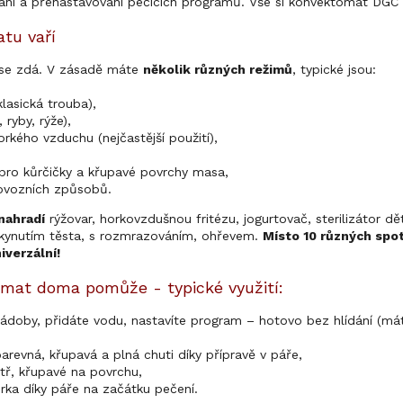
dání a přenastavování pečicích programů. Vše si konvektomat DGC 
tu vaří
ž se zdá. V zásadě máte
několik různých režimů
, typické jsou:
lasická trouba),
 ryby, rýže),
rkého vzduchu (nejčastější použití),
cí pro kůrčičky a křupavé povrchy masa,
ovozních způsobů.
nahradí
rýžovar, horkovzdušnou fritézu, jogurtovač, sterilizátor d
kynutím těsta, s rozmrazováním, ohřevem.
Místo 10 různých spotř
iverzální!
mat doma pomůže - typické využití:
ádoby, přidáte vodu, nastavíte program – hotovo bez hlídání (má
arevná, křupavá a plná chuti díky přípravě v páře,
itř, křupavé na povrchu,
ůrka díky páře na začátku pečení.