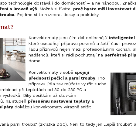
tato technologie dostává i do domácností – a ne náhodou. Značka 
ření o úroveň výš
. Možná si říkáte,
proč byste měli investovat do
 trouba
. Pojďme si to rozebrat lidsky a prakticky.
omat?
Konvektomaty jsou čím dál oblíbenější
inteligentn
které usnadňují přípravu pokrmů a šetří čas i provozn
řadu příznivců nejen mezi profesionálními kuchaři, 
nadšenců, kteří si rádi pochutnají na
perfektně př
doma.
Konvektomaty v sobě
spojují
přednosti pečicí a parní trouby
. Pro
přípravu jídla tak můžete využít suché
 kombinaci při teplotách od 30 do 230 °C a
 výsledků. Díky desítkám až stovkám
mů, na stupeň
přesnému nastavení teploty
a
í páry
dokážou konvektomaty výrazně snížit
aná parní trouba“ (zkratka DGC). Není to tedy jen „lepší trouba“, 