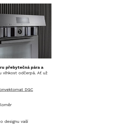
ru přebytečná pára a
 vlhkost odčerpá. Ať už
onvektomat DGC
ploměr
o designu vaší