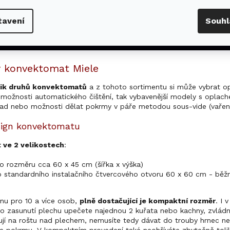
tavení
Souhl
ý konvektomat Miele
lik druhů konvektomatů
a z tohoto sortimentu si může vybrat op
 možnosti automatického čištění, tak vybavenější modely s oplac
ad nebo možnosti dělat pokrmy v páře metodou sous-vide (vaření
sign konvektomatu
t ve 2 velikostech
:
o rozměru cca 60 x 45 cm (šířka x výška)
 standardního instalačního čtvercového otvoru 60 x 60 cm - běž
nu pro 10 a více osob,
plně dostačující je kompaktní rozměr
. I
o zasunutí plechu upečete najednou 2 kuřata nebo kachny, zvládne
ují na roštu nad plechem, nemusíte tedy dávat do trouby hrnec ne