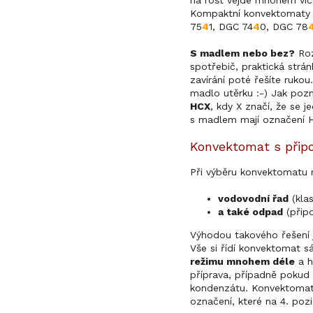
na rošt vejde mnohem víc
Kompaktní konvektomaty p
75
4
1, DGC 74
4
0, DGC 78
S madlem nebo bez?
Roz
spotřebič, praktická strá
zavírání poté řešíte ruko
madlo utěrku :-) Jak poz
HCX
, kdy X značí, že se 
s madlem mají označení 
Konvektomat s přip
Při výběru konvektomatu m
vodovodní řad
(klas
a také odpad
(připo
Výhodou takového řešení 
Vše si řídí konvektomat s
režimu mnohem déle
a h
příprava, případně pokud 
kondenzátu. Konvektomaty
označení, které na 4. pozi