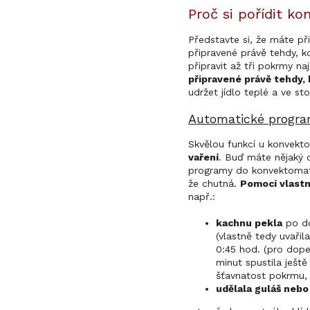
Proč si pořídit 
Představte si, že máte př
připravené právě tehdy, k
připravit až tři pokrmy n
připravené právě tehdy,
udržet jídlo teplé a ve st
Automatické progr
Skvělou funkcí u konvekto
vaření
. Buď máte nějaký 
programy do konvektomat
že chutná.
Pomocí vlastn
např.:
kachnu pekla
po do
(vlastně tedy uvařil
0:45 hod. (pro dope
minut spustila ješt
šťavnatost pokrmu,
udělala guláš nebo