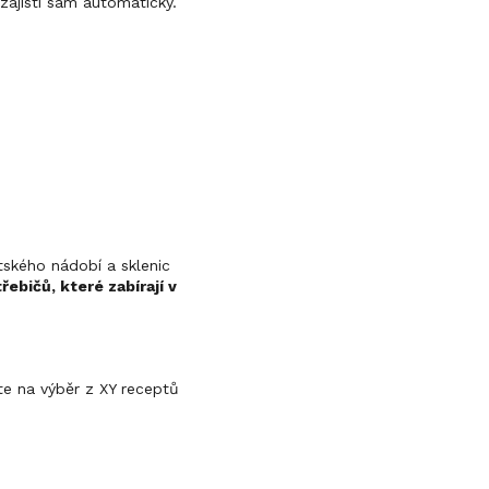
zajistí sám automaticky.
ětského nádobí a sklenic
ebičů, které zabírají v
te na výběr z XY receptů