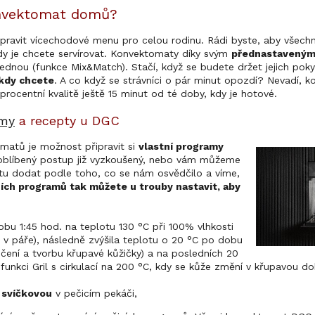
konvektomat domů?
ipravit vícechodové menu pro celou rodinu. Rádi byste, aby všech
dy je chcete servírovat. Konvektomaty díky svým
přednastavený
ajednou (funkce Mix&Match). Stačí, když se budete držet jejich pok
 kdy chcete
. A co když se strávníci o pár minut opozdí? Nevadí,
oprocentní kvalitě ještě 15 minut od té doby, kdy je hotové.
amy
a recepty u DGC
matů je možnost připravit si
vlastní programy
oblíbený postup již vyzkoušený, nebo vám můžeme
u dodat podle toho, co se nám osvědčilo a víme,
ích programů tak můžete u trouby nastavit, aby
bu 1:45 hod. na teplotu 130 °C při 100% vlhkosti
a v páře), následně zvýšila teplotu o 20 °C po dobu
čení a tvorbu křupavé kůžičky) a na posledních 20
ě funkci Gril s cirkulací na 200 °C, kdy se kůže změní v křupavou 
 svíčkovou
v pečicím pekáči,