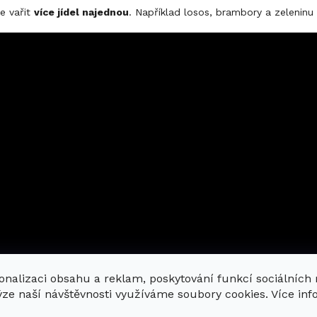
e vařit
více jídel najednou
. Například losos, brambory a zeleninu
onalizaci obsahu a reklam, poskytování funkcí sociálních
ýze naší návštěvnosti využíváme soubory cookies. Více in