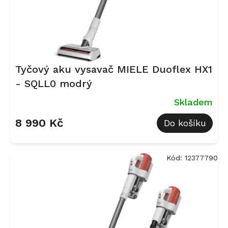
k
t
ů
Tyčový aku vysavač MIELE Duoflex HX1
- SQLL0 modrý
Skladem
8 990 Kč
Do košíku
Kód:
12377790