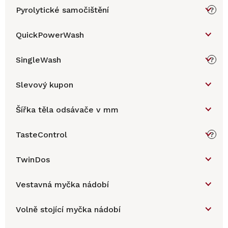
Pyrolytické samočištění
?
QuickPowerWash
SingleWash
?
Slevový kupon
Šířka těla odsávače v mm
TasteControl
?
TwinDos
Vestavná myčka nádobí
Volně stojící myčka nádobí