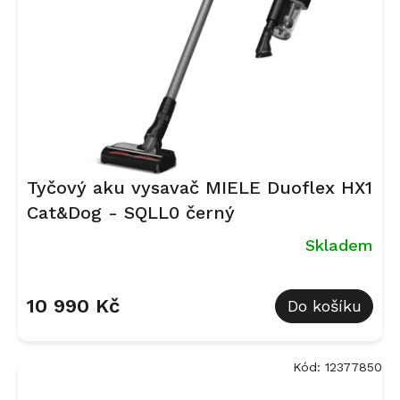
Tyčový aku vysavač MIELE Duoflex HX1
Cat&Dog - SQLL0 černý
Skladem
Průměrné
hodnocení
10 990 Kč
Do košíku
produktu
je
5,0
z
Kód:
12377850
5
hvězdiček.