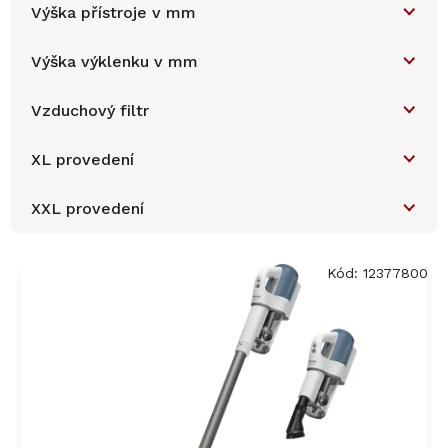
Výška přístroje v mm
Výška výklenku v mm
Vzduchový filtr
XL provedení
XXL provedení
V
ý
Kód:
12377800
p
i
s
p
r
o
d
u