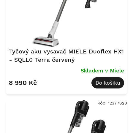
Tyčový aku vysavač MIELE Duoflex HX1
- SQLL0 Terra červený
Skladem v Miele
8 990 Kč
Do košíku
Kód:
12377820