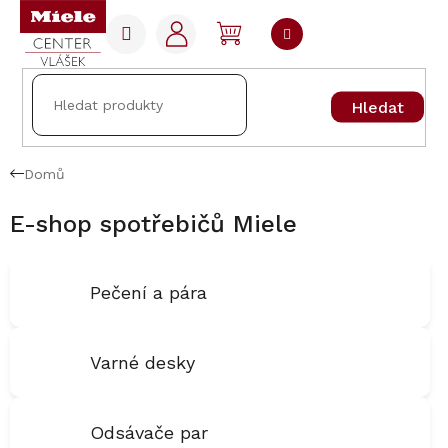
Přejít
na
NÁKUPNÍ
obsah
KOŠÍK
Hledat
Domů
E-shop spotřebičů Miele
Pečení a pára
Varné desky
Odsávače par