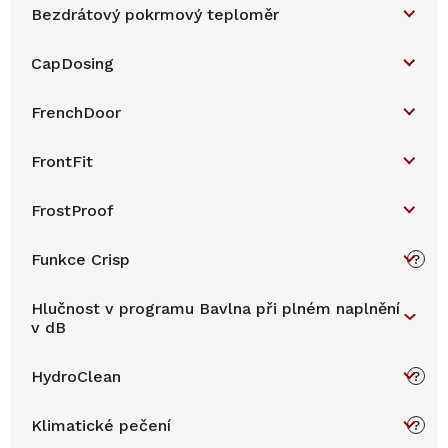
Bezdrátový pokrmový teploměr
CapDosing
FrenchDoor
FrontFit
FrostProof
Funkce Crisp
?
Hlučnost v programu Bavlna při plném naplnění
v dB
HydroClean
?
Klimatické pečení
?