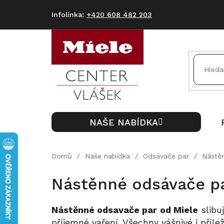
Přejít
na
+420 608 482 203
obsah
NAŠE NABÍDKA
Domů
/
Naše nabídka
/
Odsávače par
/
Nástěn
Nástěnné odsávače p
Nástěnné odsavače par
od Miele
slibu
příjemné vaření. Všechny vášnivé i příl