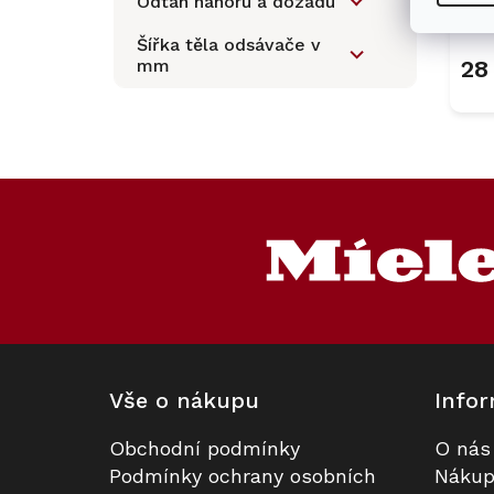
Odtah nahoru a dozadu
Šířka těla odsávače v
mm
28
Z
á
p
a
t
í
Vše o nákupu
Infor
Obchodní podmínky
O nás
Podmínky ochrany osobních
Nákup