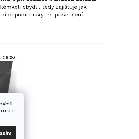
mkoli obydlí, tedy zajišťuje jak
ektními pomocníky. Po překročení
2506080
 médií
formací
par
asím