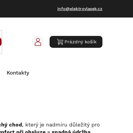
info@elektrovlasek.cz
Prázdný košík
NÁKUPNÍ
KOŠÍK
Kontakty
chý chod
, který je nadmíru důležitý pro
mfort při obsluze
a
snadná údržba.