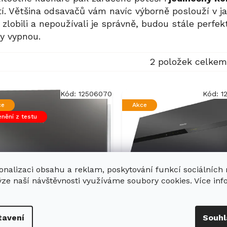
 Většina odsavačů vám navíc výborně poslouží v jaké
u zlobili a nepoužívali je správně, budou stále perf
y vypnou.
2
položek celkem
Kód:
12506070
Kód:
1
ce
Akce
nění z testu
onalizaci obsahu a reklam, poskytování funkcí sociálních
ýze naší návštěvnosti využíváme soubory cookies. Více in
stěnný odsávač par
Nástěnný odsávač 
ELE DA 9092 W
MIELE DA 9299 W
tavení
Souhl
reen šedá
Screen černá