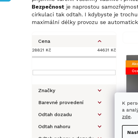
Bezpečnost
je naprostou samozřejmostí.
cirkulaci tak odtah. I kdybyste je troch
maximální délky provozu se automatick
P
o
Cena
s
28821
Kč
44631
Kč
V
t
ý
r
Ak
p
a
Oce
i
n
s
n
p
í
Značky
r
p
o
a
Barevné provedení
K pers
d
n
a anal
u
Odtah dozadu
e
zde
.
Ná
k
l
Odtah nahoru
MI
t
Nas
ů
Sc