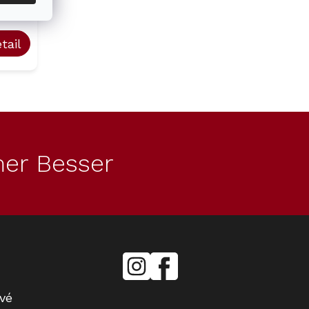
dotaz
tail
er Besser
mielecentervlasek
Miele
Center
Vlášek
vé