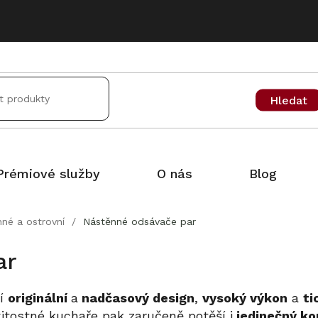
Hledat
Prémiové služby
O nás
Blog
né a ostrovní
/
Nástěnné odsávače par
ar
jí
originální
a
nadčasový design
,
vysoký výkon
a
ti
ežitostné kuchaře pak zaručeně potěší i
jedinečný ko