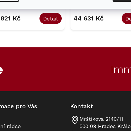
Na dotaz
Na 
 821 Kč
44 631 Kč
Detail
De
O
v
l
á
d
Imm
a
c
í
p
r
v
k
mace pro Vás
Kontakt
y
v
ý
Mrštíkova 2140/11
p
ní rádce
500 09 Hradec Králo
i