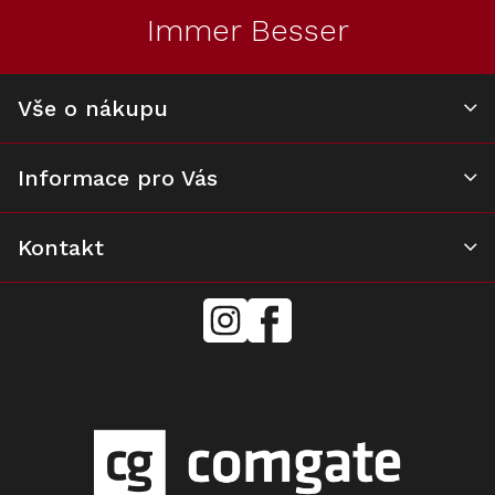
t
í
Immer Besser
í
p
r
v
k
Vše o nákupu
y
v
ý
Informace pro Vás
p
i
s
u
Kontakt
mielecentervlasek
Miele
Center
Vlášek