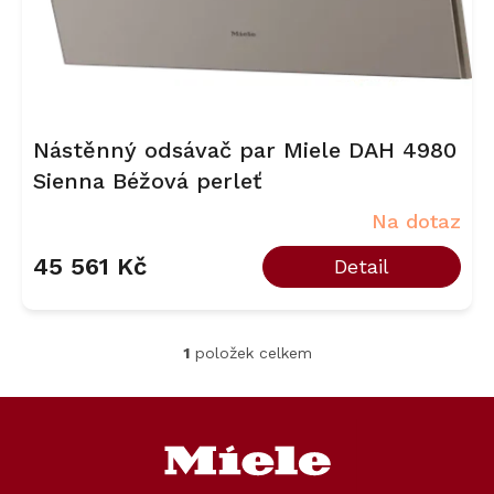
k
t
ů
Nástěnný odsávač par Miele DAH 4980
Sienna Béžová perleť
Na dotaz
45 561 Kč
Detail
1
položek celkem
O
v
l
Z
á
á
d
p
a
a
c