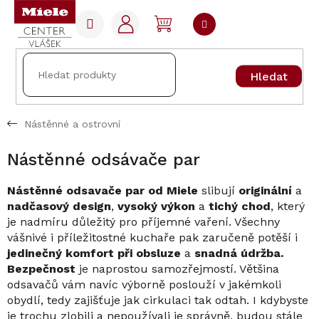
Přejít
na
NÁKUPNÍ
obsah
KOŠÍK
Hledat
Nástěnné a ostrovní
Nástěnné odsávače par
Nástěnné odsavače par
od Miele
slibují
originální
a
nadčasový design
,
vysoký výkon
a
tichý chod
, který
je nadmíru důležitý pro příjemné vaření. Všechny
vášnivé i příležitostné kuchaře pak zaručeně potěší i
jedinečný komfort při obsluze
a
snadná údržba.
Bezpečnost
je naprostou samozřejmostí. Většina
odsavačů vám navíc výborně poslouží v jakémkoli
obydlí, tedy zajišťuje jak cirkulaci tak odtah. I kdybyste
je trochu zlobili a nepoužívali je správně, budou stále