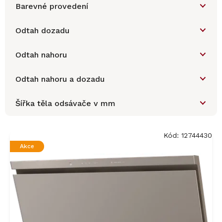
Barevné provedení
Odtah dozadu
Odtah nahoru
Odtah nahoru a dozadu
Šířka těla odsávače v mm
V
ý
Kód:
12744430
p
Akce
i
s
p
r
o
d
u