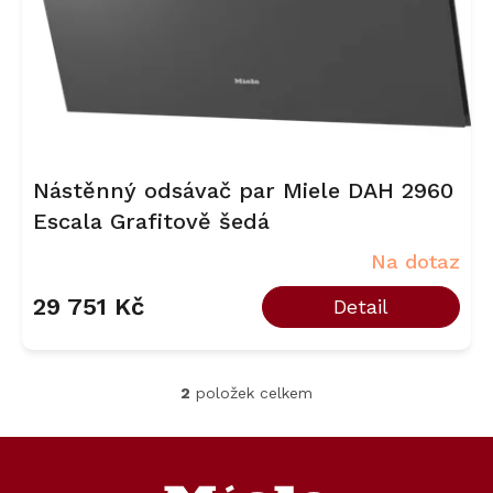
Nástěnný odsávač par Miele DAH 2960
Escala Grafitově šedá
Na dotaz
29 751 Kč
Detail
2
položek celkem
O
v
l
Z
á
á
d