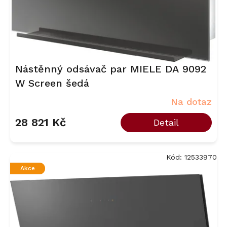
k
t
ů
Nástěnný odsávač par MIELE DA 9092
W Screen šedá
Na dotaz
28 821 Kč
Detail
Kód:
12533970
Akce