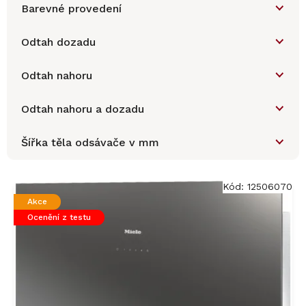
Barevné provedení
Odtah dozadu
Odtah nahoru
Odtah nahoru a dozadu
Šířka těla odsávače v mm
V
ý
Kód:
12506070
p
Akce
i
Ocenění z testu
s
p
r
o
d
u