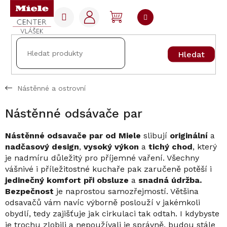
Přejít
na
NÁKUPNÍ
obsah
KOŠÍK
Hledat
Nástěnné a ostrovní
Nástěnné odsávače par
Nástěnné odsavače par
od Miele
slibují
originální
a
nadčasový design
,
vysoký výkon
a
tichý chod
, který
je nadmíru důležitý pro příjemné vaření. Všechny
vášnivé i příležitostné kuchaře pak zaručeně potěší i
jedinečný komfort při obsluze
a
snadná údržba.
Bezpečnost
je naprostou samozřejmostí. Většina
odsavačů vám navíc výborně poslouží v jakémkoli
obydlí, tedy zajišťuje jak cirkulaci tak odtah. I kdybyste
je trochu zlobili a nepoužívali je správně, budou stále