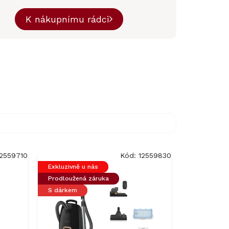
K nákupnímu rádci
12559710
Kód:
12559830
Exkluzivně u nás
Prodloužená záruka
S dárkem