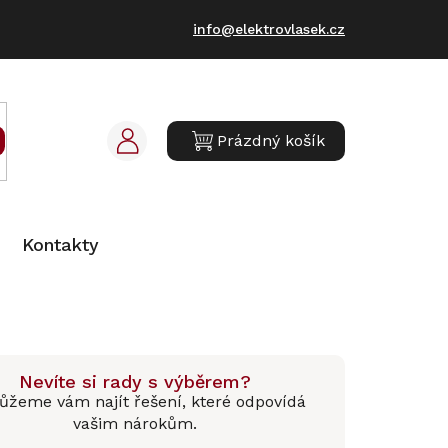
info@elektrovlasek.cz
Prázdný košík
NÁKUPNÍ
KOŠÍK
Kontakty
Nevíte si rady s výběrem?
žeme vám najít řešení, které odpovídá
vašim nárokům.