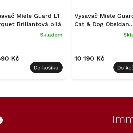
savač Miele Guard L1
Vysavač Miele Guar
quet Briliantová bílá
Cat & Dog Obsidan
černá
Skladem
Sk
Průměrné
hodnocení
produktu
690 Kč
10 190 Kč
je
Do košíku
Do ko
5,0
z
5
hvězdiček.
O
v
l
á
d
Imm
a
c
í