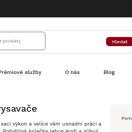
Hledat
Prémiové služby
O nás
Blog
vysavače
Pomů
sací výkon a velice vám usnadní práci a
 Pohyblivá kolečka lehce jezdí a slibují