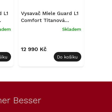
d L1
Vysavač Miele Guard L1
Comfort Titanová
PearlFinish
ladem
Skladem
12 990 Kč
šíku
Do košíku
er Besser