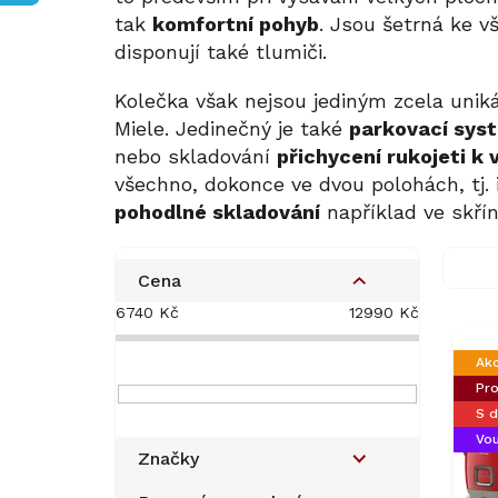
tak
komfortní pohyb
. Jsou šetrná ke 
disponují také tlumiči.
Kolečka však nejsou jediným zcela un
Miele. Jedinečný je také
parkovací sys
nebo skladování
přichycení rukojeti k
všechno, dokonce ve dvou polohách, tj. i
pohodlné skladování
například ve skří
P
o
Cena
s
6740
Kč
12990
Kč
V
t
ý
r
Ak
p
a
Pro
i
n
S 
s
n
Vou
p
í
Značky
r
p