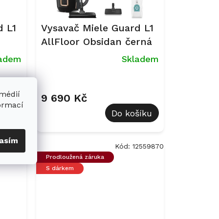
d L1
Vysavač Miele Guard L1
AllFloor Obsidan černá
ladem
Skladem
 médií
9 690 Kč
formací
šíku
Do košíku
asím
2559790
Kód:
12559870
Prodloužená záruka
S dárkem