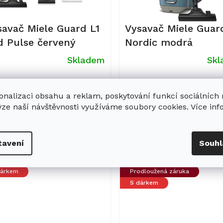
savač Miele Guard L1
Vysavač Miele Guar
d Pulse červený
Nordic modrá
Skladem
Sk
měrné
nocení
onalizaci obsahu a reklam, poskytování funkcí sociálních
uktu
740 Kč
7 990 Kč
ýze naší návštěvnosti využíváme soubory cookies. Více in
Do košíku
Do ko
tavení
Souhl
diček.
Kód:
12559850
Kód:
1
dloužená záruka
Akce
dárkem
Prodloužená záruka
S dárkem