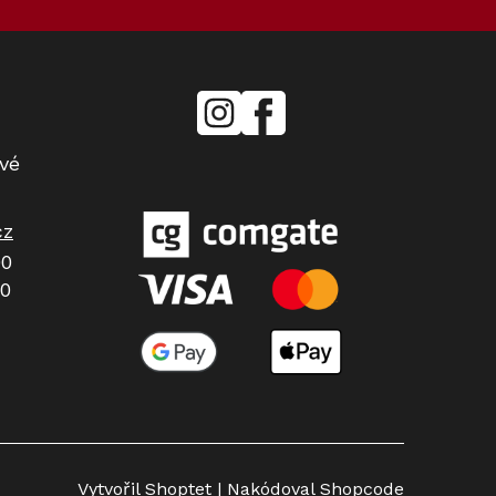
mielecentervlasek
Miele
Center
Vlášek
vé
cz
00
00
Vytvořil Shoptet
| Nakódoval Shopcode