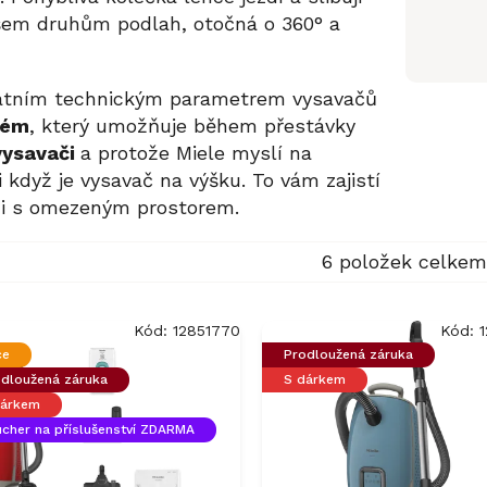
všem druhům podlah, otočná o 360° a
ikátním technickým parametrem vysavačů
tém
, který umožňuje během přestávky
 vysavači
a protože Miele myslí na
 když je vysavač na výšku. To vám zajistí
ni s omezeným prostorem.
6
položek celkem
Kód:
12851770
Kód:
ce
Prodloužená záruka
dloužená záruka
S dárkem
dárkem
cher na příslušenství ZDARMA