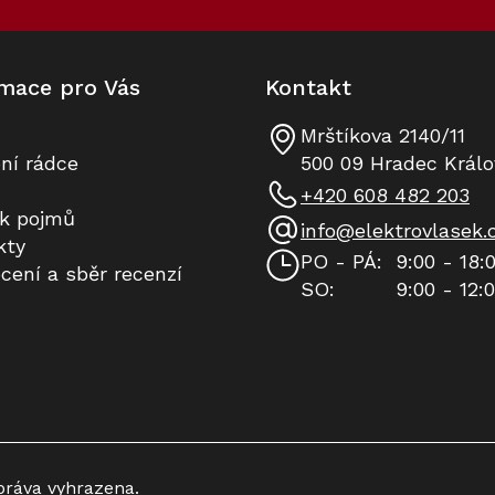
p
r
v
k
mace pro Vás
Kontakt
y
v
ý
Mrštíkova 2140/11
p
ní rádce
500 09 Hradec Králo
i
+420 608 482 203
s
ík pojmů
u
info
@
elektrovlasek.
kty
PO - PÁ:
9:00 - 18:
cení a sběr recenzí
SO:
9:00 - 12:
práva vyhrazena.