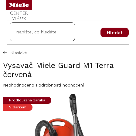
Přejít
na
obsah
Hledat
Klasické
Vysavač Miele Guard M1 Terra
červená
Průměrné
Neohodnoceno
Podrobnosti hodnocení
hodnocení
produktu
Prodloužená záruka
je
S dárkem
0,0
z
5
hvězdiček.