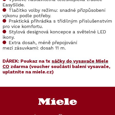
EasySlide.
Tlačítko volby režimu: snadné přizpůsobení
výkonu podle potřeby.
Praktická přihrádka s třídílným příslušenstvím
pro více komfortu.
Stylová designová koncepce a světelné LED
ikony.
Extra dosah, méně přepojování
mezi zásuvkami: dosah 11 m.
DÁREK: Poukaz na 1x
sáčky do vysavače Miele
CO
zdarma (voucher součástí balení vysavače,
uplatníte na miele.cz)
Kód:
Kód:
12557080
12562360
Kód:
Kód:
12562290
12785350
Prodloužená záruka
Prodloužená záruka
Z
S dárkem
S dárkem
á
Voucher na příslušenství
p
ZDARMA
a
t