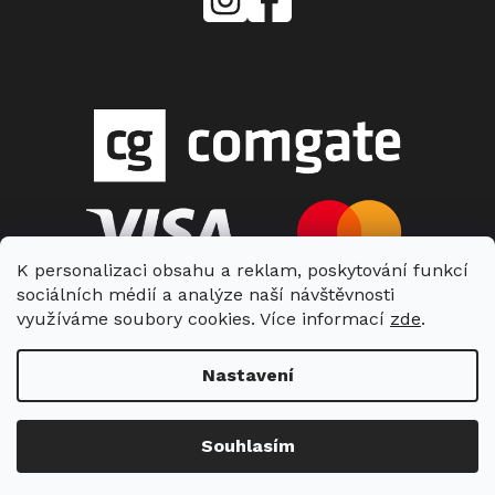
Center
Vlášek
K personalizaci obsahu a reklam, poskytování funkcí
sociálních médií a analýze naší návštěvnosti
využíváme soubory cookies. Více informací
zde
.
Nastavení
Copyright 2026
Miele Center Vlášek
. Všechna práva vyhrazena.
Souhlasím
Vytvořil Shoptet
| Nakódoval Shopcode