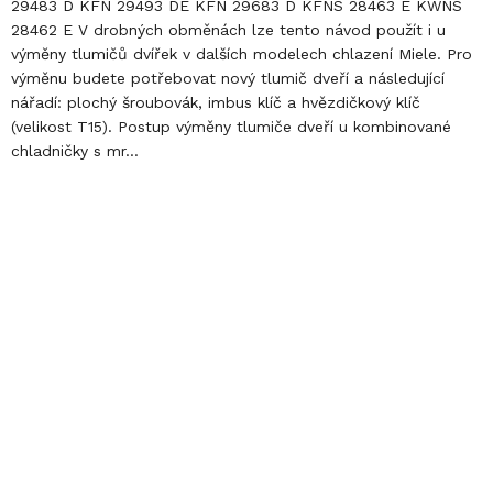
29483 D KFN 29493 DE KFN 29683 D KFNS 28463 E KWNS
28462 E V drobných obměnách lze tento návod použít i u
výměny tlumičů dvířek v dalších modelech chlazení Miele. Pro
výměnu budete potřebovat nový tlumič dveří a následující
nářadí: plochý šroubovák, imbus klíč a hvězdičkový klíč
(velikost T15). Postup výměny tlumiče dveří u kombinované
chladničky s mr...