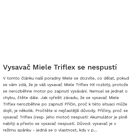
Vysavač Miele Triflex se nespustí
V tomto článku naší poradny Miele se dozvíte, co dělat, pokud
se vám zdá, že je váš vysavač Miele Triflex HX rozbitý, protože
se nerozběhne motor po zapnutí vysávání. Nemusí se jednat o
chybu, čtěte dále. Jak vyřešit závadu, že se vysavač Miele
Triflex nerozběhne po zapnutí Příčin, proč k této situaci může
dojít, je několik. Pročtěte si nejčastější důvody. Příčiny, proč se
vysavač Triflex (resp. jeho motor) nespustí: Akumulátor je plně
nabitý a přesto se vysavač nespustí. Důvod: vysavač je v
režimu spánku - jedná se o vlastnost, kdy v p...