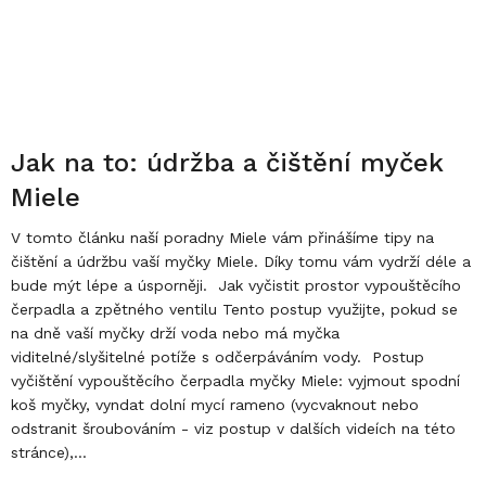
Jak na to: údržba a čištění myček
Miele
V tomto článku naší poradny Miele vám přinášíme tipy na
čištění a údržbu vaší myčky Miele. Díky tomu vám vydrží déle a
bude mýt lépe a úsporněji. Jak vyčistit prostor vypouštěcího
čerpadla a zpětného ventilu Tento postup využijte, pokud se
na dně vaší myčky drží voda nebo má myčka
viditelné/slyšitelné potíže s odčerpáváním vody. Postup
vyčištění vypouštěcího čerpadla myčky Miele: vyjmout spodní
koš myčky, vyndat dolní mycí rameno (vycvaknout nebo
odstranit šroubováním - viz postup v dalších videích na této
stránce),...