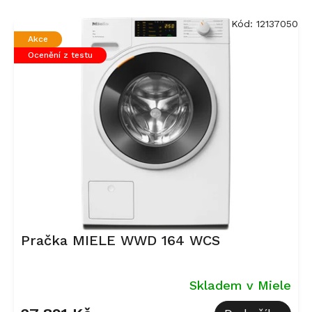
V
ý
Kód:
12137050
p
Akce
i
Ocenění z testu
s
p
r
o
d
u
k
t
ů
Pračka MIELE WWD 164 WCS
Skladem v Miele