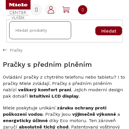
Přejít
na
NÁKUPNÍ
obsah
KOŠÍK
Hledat
Pračky
Pračky s předním plněním
Ovládání pračky z chytrého telefonu nebo tabletu? I to
pračky Miele zvládají. Pračky s předním plněním
nabízí
veškerý komfort praní
. Jejich moderní design
pak dotváří
intuitivní LCD display
.
Miele poskytuje unikání
záruku ochrany proti
poškození vodou
. Pračky jsou
výjimečně výkonné
a
energeticky účinné
díky Eco motoru. Ten zároveň
zaručí
absolutně tichý chod
. Patentovaný voštinový