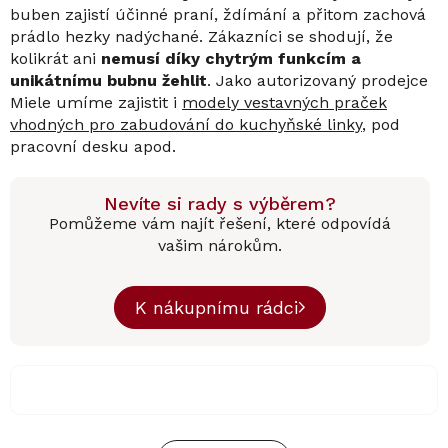
buben zajistí účinné praní, ždímání a přitom zachová
prádlo hezky nadýchané. Zákazníci se shodují, že
kolikrát ani
nemusí díky chytrým funkcím a
unikátnímu bubnu žehlit
. Jako autorizovaný prodejce
Miele umíme zajistit i
modely vestavných praček
vhodných pro zabudování do kuchyňské linky
, pod
pracovní desku apod.
Nevíte si rady s výběrem?
Pomůžeme vám najít řešení, které odpovídá
vašim nárokům.
K nákupnímu rádci