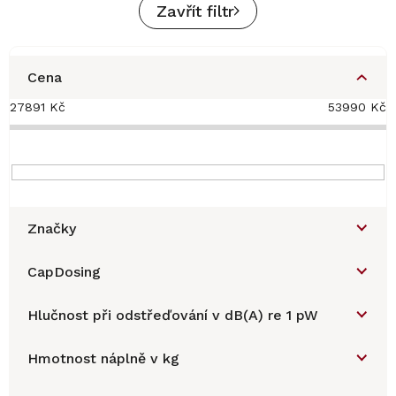
Zavřít filtr
Cena
27891
Kč
53990
Kč
Značky
CapDosing
Hlučnost při odstřeďování v dB(A) re 1 pW
Hmotnost náplně v kg