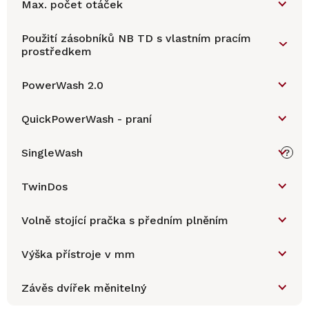
Max. počet otáček
Použití zásobníků NB TD s vlastním pracím
prostředkem
PowerWash 2.0
QuickPowerWash - praní
SingleWash
?
TwinDos
Volně stojící pračka s předním plněním
Výška přístroje v mm
Závěs dvířek měnitelný