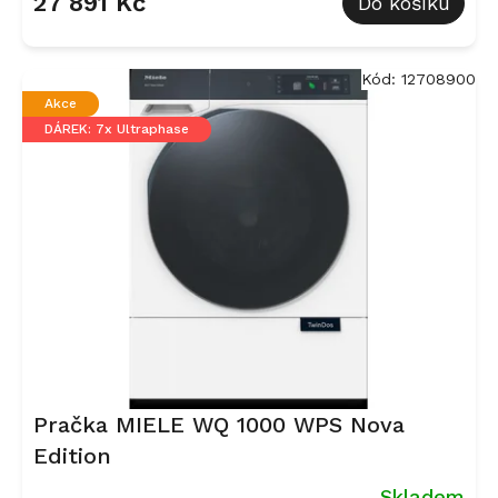
27 891 Kč
Do košíku
Kód:
12708900
Akce
DÁREK: 7x Ultraphase
Pračka MIELE WQ 1000 WPS Nova
Edition
Skladem