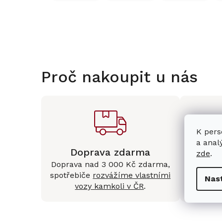
Proč nakoupit u nás
K pers
a anal
Doprava zdarma
Kam
zde
.
Doprava nad 3 000 Kč zdarma,
Mám
spotřebiče
rozvážíme vlastními
Králové 
Nas
vozy kamkoli v ČR
.