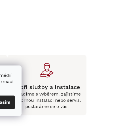
 médií
formací
Profi služby a instalace
Poradíme s výběrem, zajistíme
e
odbornou instalaci
nebo servis,
asím
postaráme se o vás.