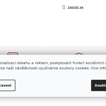
Zeptat se
onalizaci obsahu a reklam, poskytování funkcí sociálních
ýze naší návštěvnosti využíváme soubory cookies. Více in
enná prodejna
Stabilní prodejce
e
showroom
v Hradci
Jsme stabilní prodejce
s možností jednoduše u
domácích spotřebičů Miele s
tavení
Souhl
nás zaparkovat.
zkušenostmi od roku 2001.