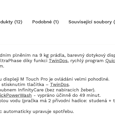
odukty (12)
Podobné (1)
Související soubory 
dním plněním na 9 kg prádla, barevný dotykový disp
ltraPhase díky funkci
TwinDos
, rychlý program
Qui
em.
displeji M Touch Pro je ovládání velmi pohodlné.
 stisknutím tlačítka –
TwinDos
.
 bubnem InfinityCare (bez nabíracích žeber).
ickPowerWash
- vypráno účinně do 49 minut.
eplou vodu (pračka má 2 přívodní hadice: studená +
c automaticky upravuje spotřebu.