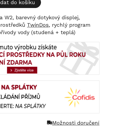
idat do košíku
a W2, barevný dotykový displej,
prostředků
TwinDos
, rychlý program
přívody vody (studená + teplá)
Možnosti doručení