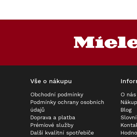
Kód:
ZARUKA 5 L
Kód:
127089
Akce
Z
DÁREK: 7x Ultraphase
á
p
a
t
í
Vše o nákupu
Infor
Obchodní podmínky
O nás
Pračka MIELE WQ 1200 WPS Nova
Prodloužená záruka na 5 let
Podmínky ochrany osobních
Nákup
Edition
údajů
Blog
Doprava a platba
Slovn
K dispozici
Skladem
Prémiové služby
Konta
Další kvalitní spotřebiče
Hodno