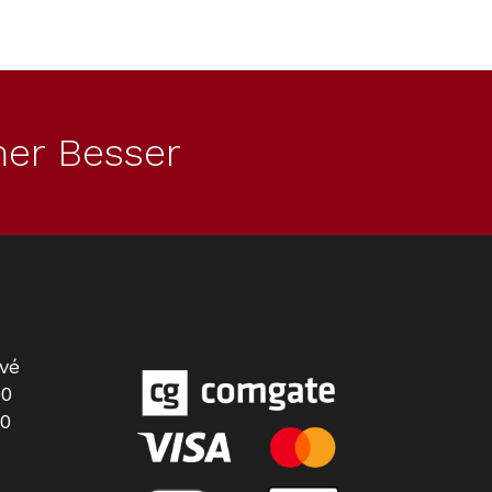
Kód:
12695650
er Besser
Prací prostředek Miele
vé
UltraPhase All in Two - sada 5
00
kartuší 1 a 2 (5 x 1,4 l)
00
Skladem