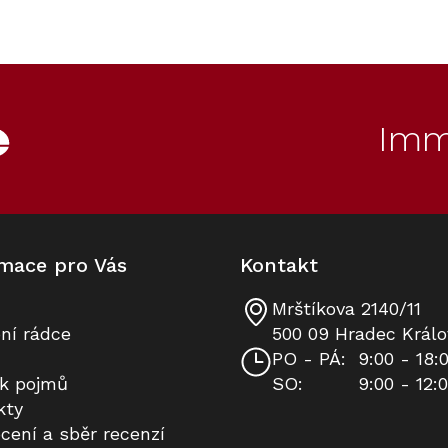
ET
10
Kód:
ZARUKA 10 LET
Imm
mace pro Vás
Kontakt
Mrštíkova 2140/11
Prodloužená záruka na 10 let
ní rádce
500 09 Hradec Králo
PO - PÁ:
9:00 - 18:
ík pojmů
SO:
9:00 - 12:
K dispozici
kty
cení a sběr recenzí