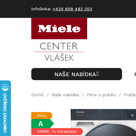
Přejít
na
+420 608 482 203
obsah
NAŠE NABÍDKA
Domů
/
Naše nabídka
/
Péče o prádlo
/
Pračk
Akce
A
DÁREK: 7x Ultraphase