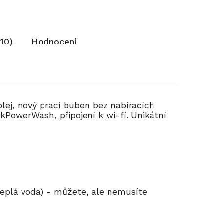
(10)
Hodnocení
lej, nový prací buben bez nabíracích
ckPowerWash
, připojení k wi-fi. Unikátní
 teplá voda) - můžete, ale nemusíte