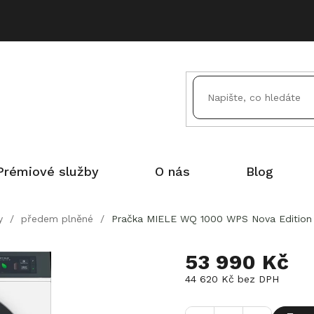
Prémiové služby
O nás
Blog
y
/
předem plněné
/
Pračka MIELE WQ 1000 WPS Nova Edition
53 990 Kč
44 620 Kč bez DPH
Měrná
cena: