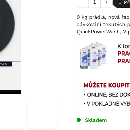
−
+
Př
9 kg prádla, nová řad
dávkování tekutých 
QuickPowerWash
, 2 
Skladem