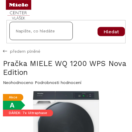
Přejít
na
obsah
Hledat
předem plněné
Pračka MIELE WQ 1200 WPS Nova
Edition
Průměrné
Neohodnoceno
Podrobnosti hodnocení
hodnocení
produktu
Akce
je
A
0,0
z
DÁREK: 7x Ultraphase
5
hvězdiček.