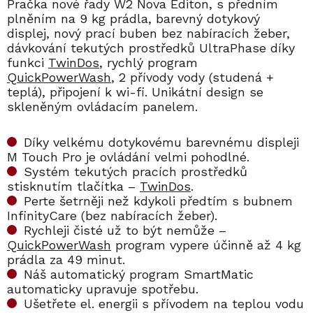
Pračka nové řady W2 Nova Editon, s předním
plněním na 9 kg prádla, barevný dotykový
displej, nový prací buben bez nabíracích žeber,
dávkování tekutých prostředků UltraPhase díky
funkci
TwinDos
, rychlý program
QuickPowerWash
, 2 přívody vody (studená +
teplá), připojení k wi-fi. Unikátní design se
skleněným ovládacím panelem.
Díky velkému dotykovému barevnému displeji
M Touch Pro je ovládání velmi pohodlné.
Systém tekutých pracích prostředků
stisknutím tlačítka –
TwinDos
.
Perte šetrněji než kdykoli předtím s bubnem
InfinityCare (bez nabíracích žeber).
Rychleji čisté už to být nemůže –
QuickPowerWash
program vypere účinně až 4 kg
prádla za 49 minut.
Náš automatický program SmartMatic
automaticky upravuje spotřebu.
Ušetřete el. energii s přívodem na teplou vodu