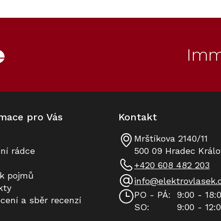
O
v
l
á
d
Imm
a
c
í
p
r
v
k
mace pro Vás
Kontakt
y
v
ý
Mrštíkova 2140/11
p
ní rádce
500 09 Hradec Králo
i
+420 608 482 203
s
ík pojmů
u
info
@
elektrovlasek.
kty
PO - PÁ:
9:00 - 18:
cení a sběr recenzí
SO:
9:00 - 12: