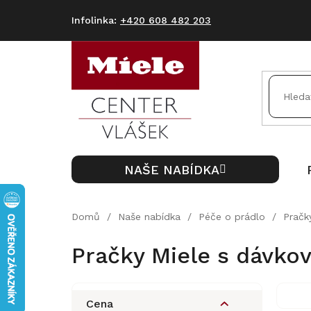
Přejít
na
+420 608 482 203
obsah
NAŠE NABÍDKA
Domů
/
Naše nabídka
/
Péče o prádlo
/
Pračk
Pračky Miele s dávko
P
o
Cena