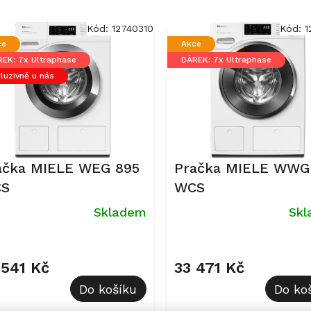
Kód:
12740310
Kód:
1
ce
Akce
EK: 7x Ultraphase
DÁREK: 7x Ultraphase
luzivně u nás
ačka MIELE WEG 895
Pračka MIELE WWG
S
WCS
Skladem
Sk
 541 Kč
33 471 Kč
Do košíku
Do ko