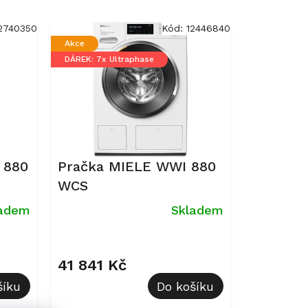
2740350
Kód:
12446840
Akce
DÁREK: 7x Ultraphase
 880
Pračka MIELE WWI 880
WCS
ladem
Skladem
Průměrné
hodnocení
produktu
41 841 Kč
je
šíku
Do košíku
5,0
z