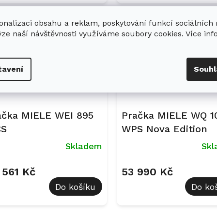
Kód:
12446830
Kód:
1
onalizaci obsahu a reklam, poskytování funkcí sociálních
ce
Akce
ýze naší návštěvnosti využíváme soubory cookies. Více in
EK: 7x Ultraphase
DÁREK: 7x Ultraphase
dárkem
tavení
Souhl
ačka MIELE WEI 895
Pračka MIELE WQ 1
S
WPS Nova Edition
Skladem
Sk
 561 Kč
53 990 Kč
Do košíku
Do ko