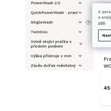
PowerWash 2.0
K pers
QuickPowerWash - praní
Ak
a anal
DÁR
SingleWash
zde
.
?
S 
TwinDos
Nas
Volně stojící pračka s
předním plněním
Výška přístroje v mm
Pr
WC
Závěs dvířek měnitelný
45