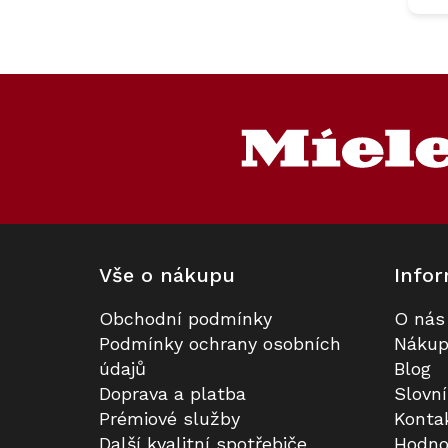
Z
á
p
a
t
í
Vše o nákupu
Infor
Obchodní podmínky
O nás
Podmínky ochrany osobních
Nákup
údajů
Blog
Doprava a platba
Slovn
Prémiové služby
Konta
Další kvalitní spotřebiče
Hodno