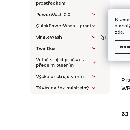
5,0
prostředkem
z
5
PowerWash 2.0
hvěz
K pers
a anal
QuickPowerWash - praní
Ak
zde
.
DÁR
SingleWash
?
Nas
TwinDos
Volně stojící pračka s
předním plněním
Výška přístroje v mm
Pr
WP
Závěs dvířek měnitelný
62