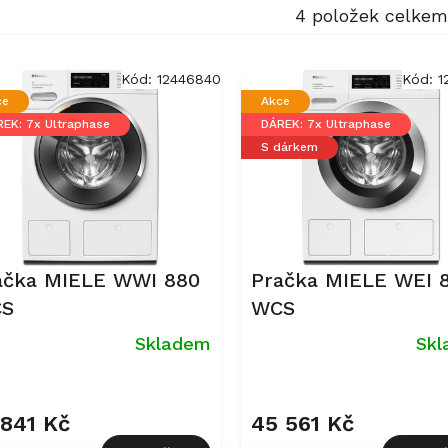
4
položek celkem
Kód:
12446840
Kód:
1
ce
Akce
EK: 7x Ultraphase
DÁREK: 7x Ultraphase
S dárkem
ačka MIELE WWI 880
Pračka MIELE WEI 
S
WCS
Skladem
Sk
měrné
nocení
uktu
 841 Kč
45 561 Kč