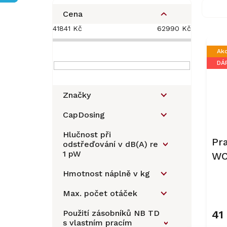
P
o
Cena
s
41841
Kč
62990
Kč
V
t
ý
r
Ak
p
a
DÁR
i
n
s
n
p
í
Značky
r
p
o
a
CapDosing
d
n
u
Hlučnost při
e
Pr
odstřeďování v dB(A) re
k
l
1 pW
WC
t
ů
Hmotnost náplně v kg
Prů
Max. počet otáček
hod
prod
Použití zásobníků NB TD
41
je
s vlastním pracím