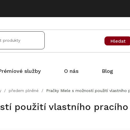
Hledat
Prémiové služby
O nás
Blog
y
/
předem plněné
/
Pračky Miele s možností použití vlastního
tí použití vlastního pracího