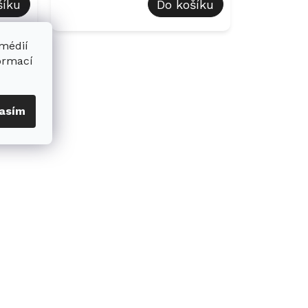
šíku
Do košíku
 médií
formací
asím