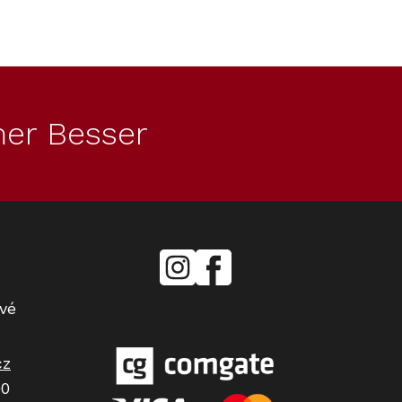
er Besser
mielecentervlasek
Miele
Center
Vlášek
vé
cz
00