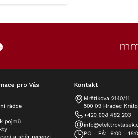
O
v
l
á
d
Imm
a
c
í
p
r
v
k
mace pro Vás
Kontakt
y
v
ý
Mrštíkova 2140/11
p
ní rádce
500 09 Hradec Králo
i
+420 608 482 203
s
ík pojmů
u
info
@
elektrovlasek.
kty
PO - PÁ:
9:00 - 18:
cení a sběr recenzí