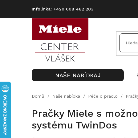
Přejít
na
+420 608 482 203
obsah
NAŠE NABÍDKA
Domů
/
Naše nabídka
/
Péče o prádlo
/
Pračk
Pračky Miele s možnos
systému TwinDos