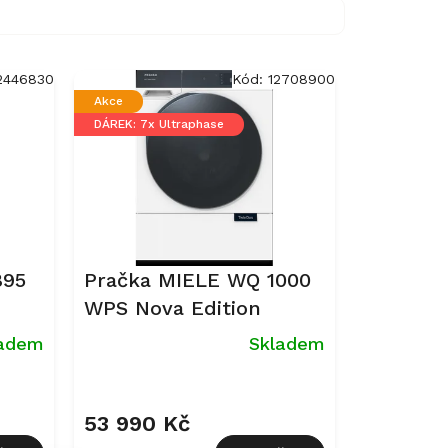
2446830
Kód:
12708900
Akce
DÁREK: 7x Ultraphase
895
Pračka MIELE WQ 1000
WPS Nova Edition
ladem
Skladem
53 990 Kč