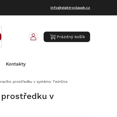
info@elektrovlasek.cz
Prázdný košík
NÁKUPNÍ
KOŠÍK
Kontakty
 pracího prostředku v systému TwinDos
 prostředku v