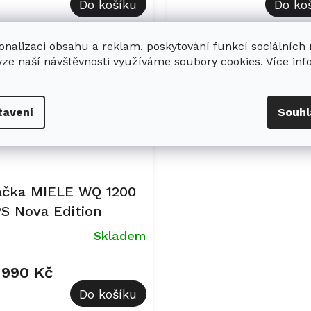
Do košíku
Do ko
diček.
onalizaci obsahu a reklam, poskytování funkcí sociálních
Kód:
12708910
ýze naší návštěvnosti využíváme soubory cookies. Více in
ce
EK: 7x Ultraphase
tavení
Souhl
ačka MIELE WQ 1200
S Nova Edition
Skladem
 990 Kč
Do košíku