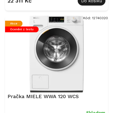
22 311 Kč
Do košíku
Kód:
12740320
Akce
Ocenění z testu
Pračka MIELE WWA 120 WCS
Skladem