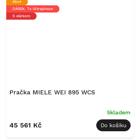
Akce
hvězdiček.
DÁREK: 7x Ultraphase
S dárkem
Pračka MIELE WEI 895 WCS
Skladem
45 561 Kč
Do košíku