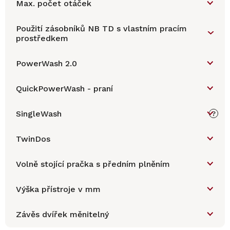
Max. počet otáček
Použití zásobníků NB TD s vlastním pracím
prostředkem
PowerWash 2.0
QuickPowerWash - praní
SingleWash
?
TwinDos
Volně stojící pračka s předním plněním
Výška přístroje v mm
Závěs dvířek měnitelný