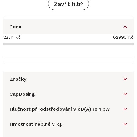
Zavřít filtr
Cena
22311
Kč
62990
Kč
Značky
CapDosing
Hlučnost při odstřeďování v dB(A) re 1 pW
Hmotnost náplně v kg