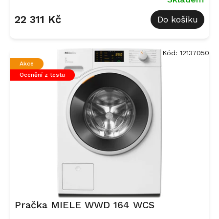
22 311 Kč
Do košíku
Kód:
12137050
Akce
Ocenění z testu
Pračka MIELE WWD 164 WCS