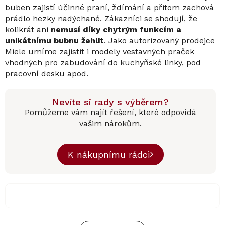
buben zajistí účinné praní, ždímání a přitom zachová
prádlo hezky nadýchané. Zákazníci se shodují, že
kolikrát ani
nemusí díky chytrým funkcím a
unikátnímu bubnu žehlit
. Jako autorizovaný prodejce
Miele umíme zajistit i
modely vestavných praček
vhodných pro zabudování do kuchyňské linky
, pod
pracovní desku apod.
Nevíte si rady s výběrem?
Pomůžeme vám najít řešení, které odpovídá
vašim nárokům.
K nákupnímu rádci