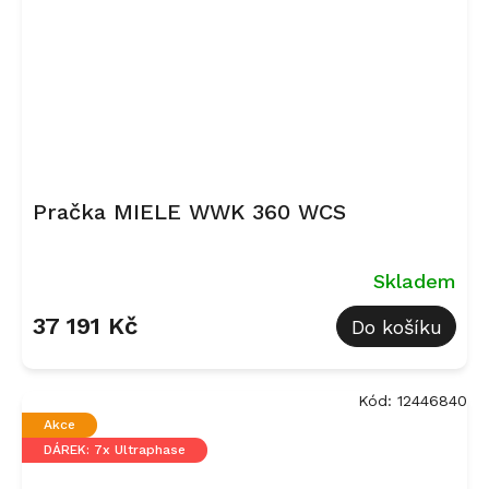
Pračka MIELE WWK 360 WCS
Skladem
37 191 Kč
Do košíku
Kód:
12446840
Akce
DÁREK: 7x Ultraphase