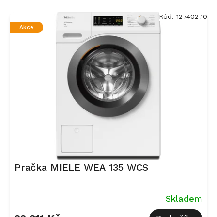
V
ý
Kód:
12740270
p
Akce
i
s
p
r
o
d
u
k
t
ů
Pračka MIELE WEA 135 WCS
Skladem