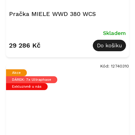
Pračka MIELE WWD 380 WCS
Skladem
29 286 Kč
Do košíku
Kód:
12740310
Akce
DÁREK: 7x Ultraphase
Exkluzivně u nás