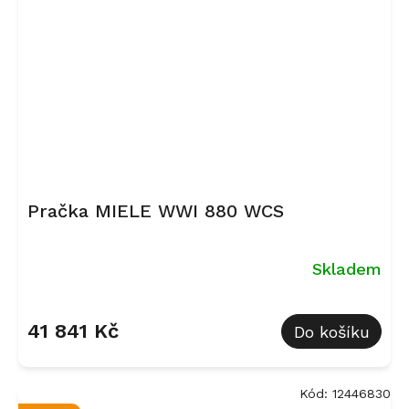
Pračka MIELE WWI 880 WCS
Skladem
Průměrné
hodnocení
41 841 Kč
Do košíku
produktu
je
5,0
z
Kód:
12446830
5