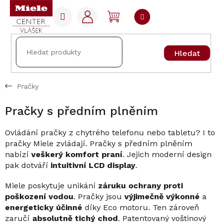
Přejít
na
NÁKUPNÍ
obsah
KOŠÍK
Hledat
Pračky
Pračky s předním plněním
Ovládání pračky z chytrého telefonu nebo tabletu? I to
pračky Miele zvládají. Pračky s předním plněním
nabízí
veškerý komfort praní
. Jejich moderní design
pak dotváří
intuitivní LCD display
.
Miele poskytuje unikání
záruku ochrany proti
poškození vodou
. Pračky jsou
výjimečně výkonné
a
energeticky účinné
díky Eco motoru. Ten zároveň
zaručí
absolutně tichý chod
. Patentovaný voštinový