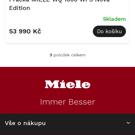
Edition
Skladem
53 990 Kč
Do košíku
3
položek celkem
O
v
l
Z
á
á
d
p
a
a
c
t
í
Immer Besser
í
p
r
v
k
Vše o nákupu
y
v