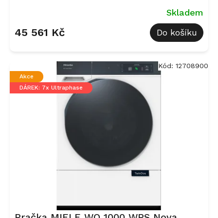
Skladem
45 561 Kč
Do košíku
Kód:
12708900
Akce
DÁREK: 7x Ultraphase
Pračka MIELE WQ 1000 WPS Nova