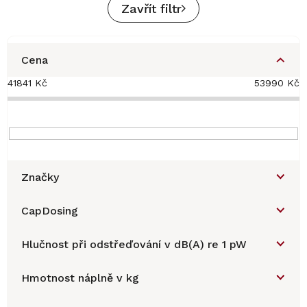
Zavřít filtr
Cena
41841
Kč
53990
Kč
Značky
CapDosing
Hlučnost při odstřeďování v dB(A) re 1 pW
Hmotnost náplně v kg