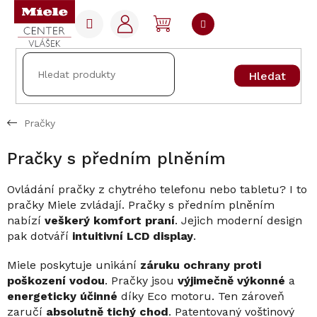
Přejít
na
NÁKUPNÍ
obsah
KOŠÍK
Hledat
Pračky
Pračky s předním plněním
Ovládání pračky z chytrého telefonu nebo tabletu? I to
pračky Miele zvládají. Pračky s předním plněním
nabízí
veškerý komfort praní
. Jejich moderní design
pak dotváří
intuitivní LCD display
.
Miele poskytuje unikání
záruku ochrany proti
poškození vodou
. Pračky jsou
výjimečně výkonné
a
energeticky účinné
díky Eco motoru. Ten zároveň
zaručí
absolutně tichý chod
. Patentovaný voštinový