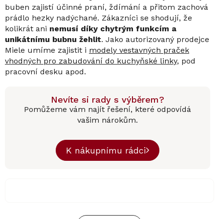
buben zajistí účinné praní, ždímání a přitom zachová
prádlo hezky nadýchané. Zákazníci se shodují, že
kolikrát ani
nemusí díky chytrým funkcím a
unikátnímu bubnu žehlit
. Jako autorizovaný prodejce
Miele umíme zajistit i
modely vestavných praček
vhodných pro zabudování do kuchyňské linky
, pod
pracovní desku apod.
Nevíte si rady s výběrem?
Pomůžeme vám najít řešení, které odpovídá
vašim nárokům.
K nákupnímu rádci