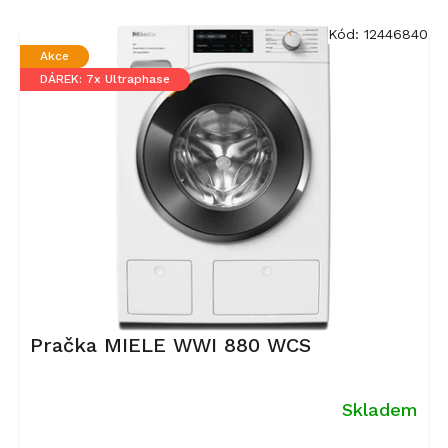
V
ý
Kód:
12446840
p
Akce
i
DÁREK: 7x Ultraphase
s
p
r
o
d
u
k
t
ů
Pračka MIELE WWI 880 WCS
Skladem
Průměrné