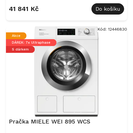
hodnocení
41 841 Kč
Do košíku
produktu
je
5,0
z
Kód:
12446830
5
Akce
hvězdiček.
DÁREK: 7x Ultraphase
S dárkem
Pračka MIELE WEI 895 WCS