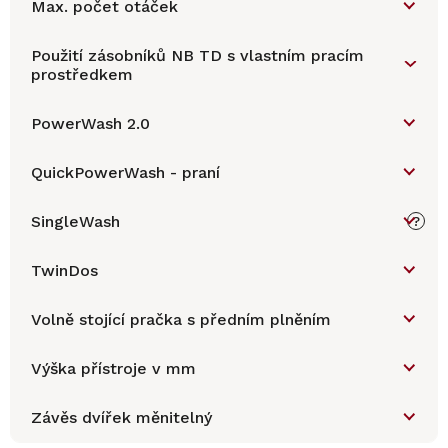
Max. počet otáček
Použití zásobníků NB TD s vlastním pracím
prostředkem
PowerWash 2.0
QuickPowerWash - praní
SingleWash
?
TwinDos
Volně stojící pračka s předním plněním
Výška přístroje v mm
Závěs dvířek měnitelný