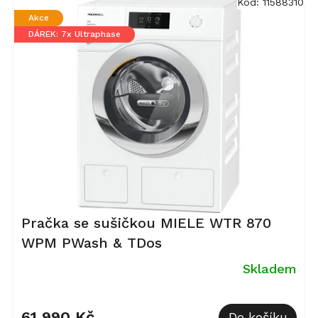
Kód:
11588310
Akce
DÁREK: 7x Ultraphase
Pračka se sušičkou MIELE WTR 870
WPM PWash & TDos
Skladem
Průměrné
hodnocení
61 990 Kč
Do košíku