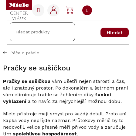
Přejít
na
NÁKUPNÍ
obsah
KOŠÍK
Hledat
Péče o prádlo
Pračky se sušičkou
Pračky se sušičkou
vám ušetří nejen starosti a čas,
ale i znatelný prostor. Po dokonalém a šetrném praní
vám eliminuje trable se žehlením díky
funkci
vyhlazení
a to navíc za nejrychlejší možnou dobu.
Miele přístroje mají smysl pro každý detail. Proto ani
kapka vody nepříjde nazmar. Průtokový měřič by to
nedovolil, velice přesně měří přívod vody a zaručuje
tím
spolehlivou hospodárnost
.