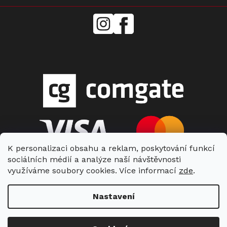
mielecentervlasek
Miele
Center
Vlášek
K personalizaci obsahu a reklam, poskytování funkcí
sociálních médií a analýze naší návštěvnosti
využíváme soubory cookies. Více informací
zde
.
Nastavení
Copyright 2026
Miele Center Vlášek
. Všechna práva vyhrazena.