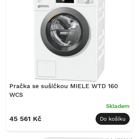
i
s
p
r
o
d
u
k
t
ů
Pračka se sušičkou MIELE WTD 160
WCS
Skladem
45 561 Kč
Do košíku