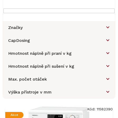
Značky
CapDosing
Hmotnost náplně při praní v kg
Hmotnost náplně při sušení v kg
Max. počet otáček
Výška přístroje v mm
V
ý
Kód:
11582390
p
Akce