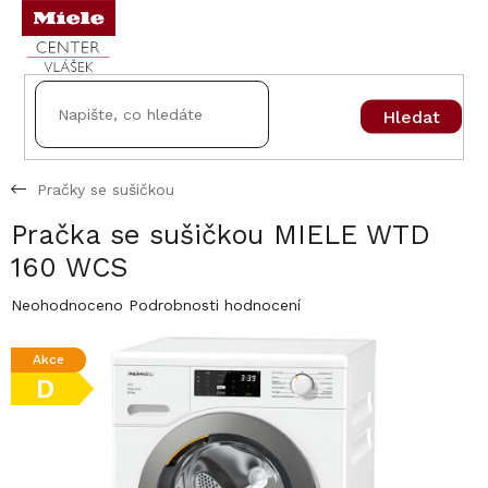
Přejít
na
obsah
Hledat
Pračky se sušičkou
Pračka se sušičkou MIELE WTD
160 WCS
Průměrné
Neohodnoceno
Podrobnosti hodnocení
hodnocení
produktu
Akce
je
D
0,0
z
5
hvězdiček.