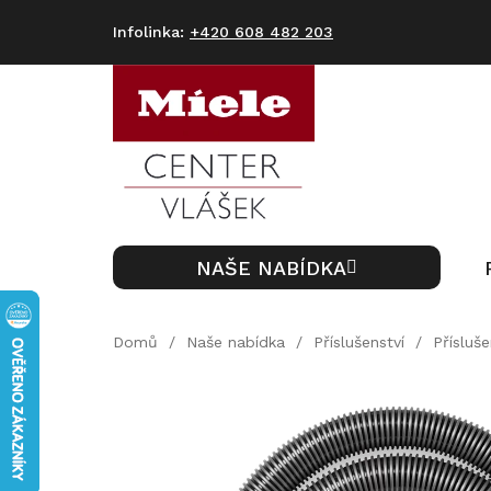
Přejít
na
+420 608 482 203
obsah
NAŠE NABÍDKA
Domů
/
Naše nabídka
/
Příslušenství
/
Přísluš