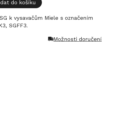
idat do košíku
. SG k vysavačům Miele s označením
3, SGFF3.
Možnosti doručení