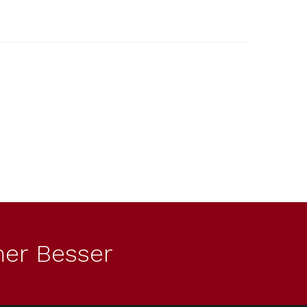
Kód:
11607410
er Besser