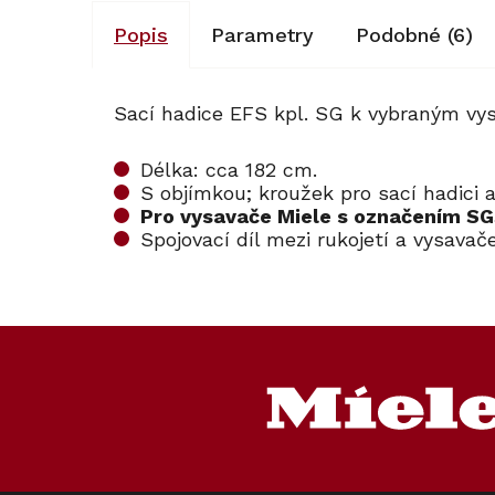
Popis
Parametry
Podobné (6)
Sací hadice EFS kpl. SG k vybraným vy
Délka: cca 182 cm.
S objímkou; kroužek pro sací hadici a
Pro vysavače Miele s označením S
Spojovací díl mezi rukojetí a vysava
Kód:
106152
Z
á
p
a
t
í