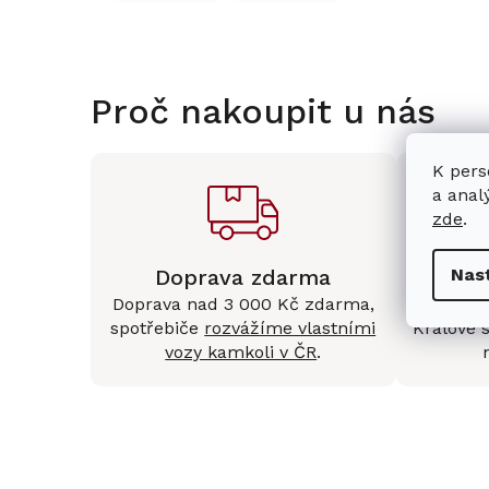
Proč nakoupit u nás
K pers
a anal
zde
.
Doprava zdarma
Kam
Nas
Doprava nad 3 000 Kč zdarma,
Mám
spotřebiče
rozvážíme vlastními
Králové 
vozy kamkoli v ČR
.