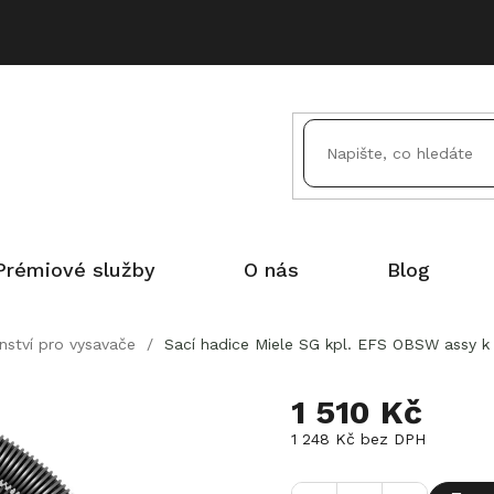
Prémiové služby
O nás
Blog
enství pro vysavače
/
Sací hadice Miele SG kpl. EFS OBSW assy k 
1 510 Kč
1 248 Kč bez DPH
Měrná
cena: