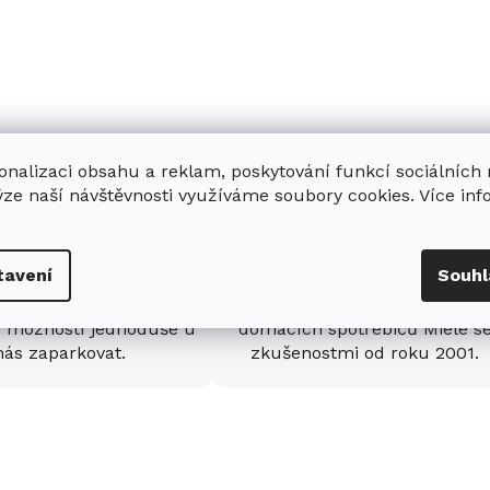
onalizaci obsahu a reklam, poskytování funkcí sociálních
ýze naší návštěvnosti využíváme soubory cookies. Více in
enná prodejna
Stabilní prodejce
tavení
Souhl
e
showroom
v Hradci
Jsme stabilní prodejce
s možností jednoduše u
domácích spotřebičů Miele s
nás zaparkovat.
zkušenostmi od roku 2001.