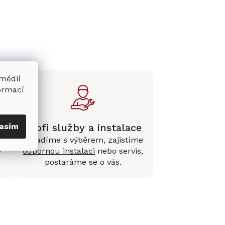
 médií
formací
Profi služby a instalace
asím
Poradíme s výběrem, zajistíme
e
odbornou instalaci
nebo servis,
postaráme se o vás.