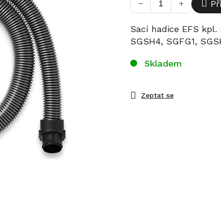
−
+
Př
Sací hadice EFS kpl
SGSH4, SGFG1, SGSK
Skladem
Zeptat se