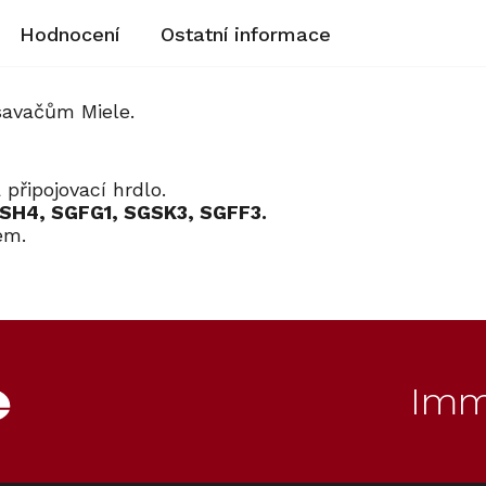
Hodnocení
Ostatní informace
savačům Miele.
 připojovací hrdlo.
GSH4, SGFG1, SGSK3, SGFF3.
čem.
80
Kód:
11805640
Imm