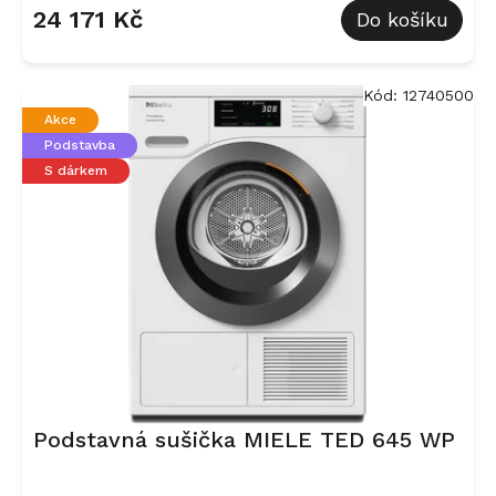
24 171 Kč
Do košíku
Kód:
12740500
Akce
Podstavba
S dárkem
Podstavná sušička MIELE TED 645 WP