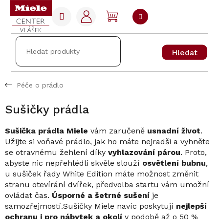
Přejít
na
NÁKUPNÍ
obsah
KOŠÍK
Hledat
Péče o prádlo
Sušičky prádla
Sušička prádla Miele
vám zaručeně
usnadní život
.
Užijte si voňavé prádlo, jak ho máte nejradši a vyhněte
se otravnému žehlení díky
vyhlazování párou
. Proto,
abyste nic nepřehlédli skvěle slouží
osvětlení bubnu
,
u sušiček řady White Edition máte možnost změnit
stranu otevírání dvířek, předvolba startu vám umožní
ovládat čas.
Úsporné a šetrné sušení
je
samozřejmostí.Sušičky Miele navíc poskytují
nejlepší
ochranu i pro nábytek a okolí
v podobě až o 50 %