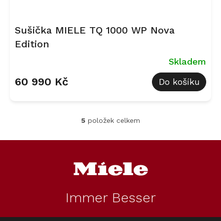
Sušička MIELE TQ 1000 WP Nova
Edition
Skladem
60 990 Kč
Do košíku
5
položek celkem
O
v
l
Z
á
á
d
p
a
a
c
t
í
Immer Besser
í
p
r
v