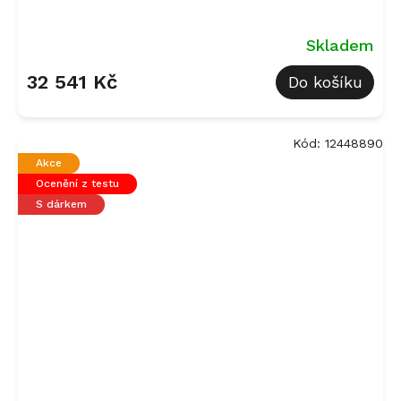
Skladem
32 541 Kč
Do košíku
Kód:
12448890
Akce
Ocenění z testu
S dárkem