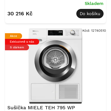
Skladem
30 216 Kč
Do košíku
Kód:
12740510
Akce
Exkluzivně u nás
S dárkem
Sušička MIELE TEH 795 WP