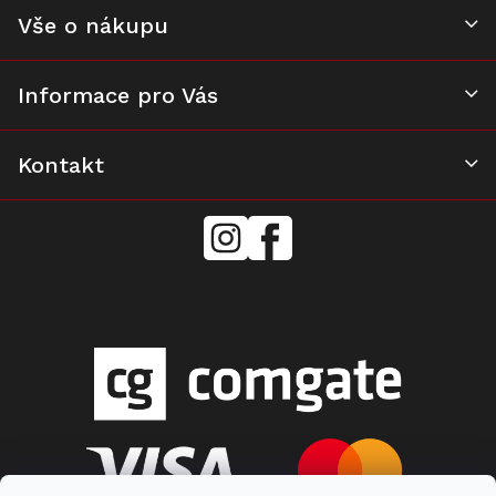
k
Vše o nákupu
y
v
ý
Informace pro Vás
p
i
s
u
Kontakt
mielecentervlasek
Miele
Center
Vlášek