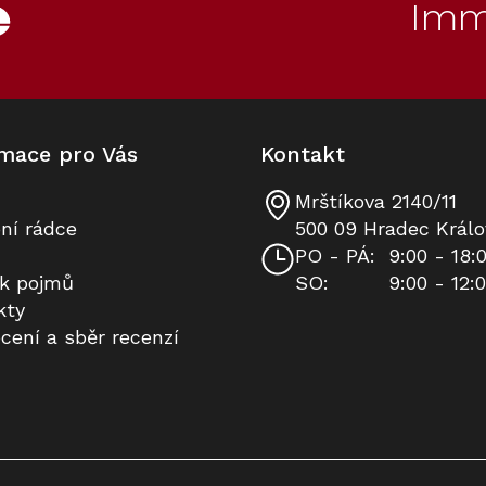
Imm
mace pro Vás
Kontakt
Mrštíkova 2140/11
TRK 655 Koš do sušičky prádla
ní rádce
500 09 Hradec Králo
PO - PÁ:
9:00 - 18:
ík pojmů
SO:
9:00 - 12:
Skladem
kty
cení a sběr recenzí
2 390 Kč
Do košíku
20
Kód:
10234490