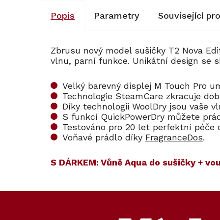
Popis
Parametry
Související pr
Zbrusu nový model sušičky T2 Nova Edit
vlnu, parní funkce. Unikátní design s
Velký barevný displej M Touch Pro 
Technologie SteamCare zkracuje dobu
Díky technologii WoolDry jsou vaše vl
S funkcí QuickPowerDry můžete prád
Testováno pro 20 let perfektní péče
Voňavé prádlo díky
FragranceDos
.
S DÁRKEM: V
ůně Aqua do sušičky + vou
Kód:
Kód:
127404
12021
Akce
Z
S dárkem
á
p