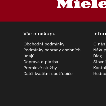
a
t
í
Vše o nákupu
Infor
Obchodní podmínky
O nás
Sušička MIELE TWH 780 WP
Vůně do sušičky MIELE AQUA 12,5
Podmínky ochrany osobních
Nákup
EcoSpeed&9kg
ml
údajů
Blog
Doprava a platba
Slovn
Skladem
Skladem
Prémiové služby
Konta
Průměrné
Další kvalitní spotřebiče
Hodno
hodnocení
34 401 Kč
Do košíku
produktu
370 Kč
Do košíku
je
5,0
z
5
Kód:
120269
hvězdiček.