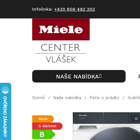
Přejít
na
+420 608 482 203
obsah
NAŠE NABÍDKA
Domů
/
Naše nabídka
/
Péče o prádlo
/
Sušič
Akce
S dárkem
B