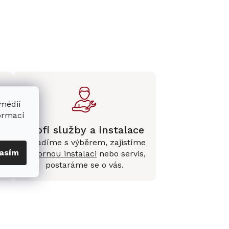
 médií
formací
Profi služby a instalace
Poradíme s výběrem, zajistíme
asím
e
odbornou instalaci
nebo servis,
postaráme se o vás.