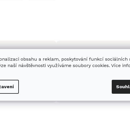
onalizaci obsahu a reklam, poskytování funkcí sociálních
ýze naší návštěvnosti využíváme soubory cookies. Více in
enná prodejna
Stabilní prodejce
e
showroom
v Hradci
Jsme stabilní prodejce
tavení
Souhl
s možností jednoduše u
domácích spotřebičů Miele s
nás zaparkovat.
zkušenostmi od roku 2001.