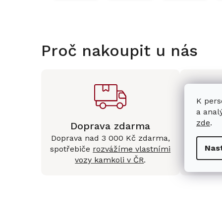
Proč nakoupit u nás
K pers
a anal
zde
.
Doprava zdarma
Kam
Doprava nad 3 000 Kč zdarma,
Mám
Nas
spotřebiče
rozvážíme vlastními
Králové 
vozy kamkoli v ČR
.