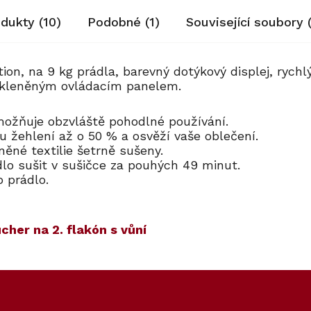
odukty (10)
Podobné (1)
Související soubory 
ion, na 9 kg prádla, barevný dotýkový displej, rych
e skleněným ovládacím panelem.
umožňuje obzvláště pohodlné používání.
 žehlení až o 50 % a osvěží vaše oblečení.
něné textilie šetrně sušeny.
lo sušit v sušičce za pouhých 49 minut.
 o prádlo.
cher na 2. flakón s vůní
80
150
Kód:
12510530
Novinka