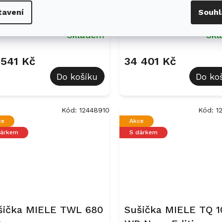
šička MIELE TEH 795
Sušička MIELE TWH
tavení
Souhl
P
WP EcoSpeed&9kg
Skladem
Sk
 541 Kč
34 401 Kč
Do košíku
Do ko
Kód:
12448910
Kód:
1
ce
Akce
dárkem
S dárkem
šička MIELE TWL 680
Sušička MIELE TQ 1