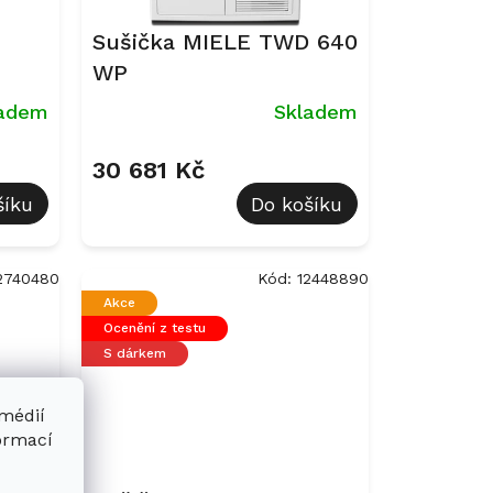
Sušička MIELE TWD 640
WP
ladem
Skladem
30 681 Kč
šíku
Do košíku
2740480
Kód:
12448890
Akce
Ocenění z testu
S dárkem
 médií
formací