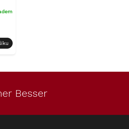
ladem
šíku
er Besser