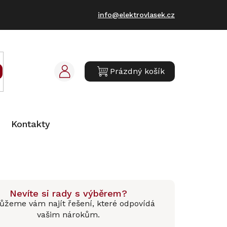
info@elektrovlasek.cz
Prázdný košík
NÁKUPNÍ
KOŠÍK
Kontakty
Nevíte si rady s výběrem?
žeme vám najít řešení, které odpovídá
vašim nárokům.