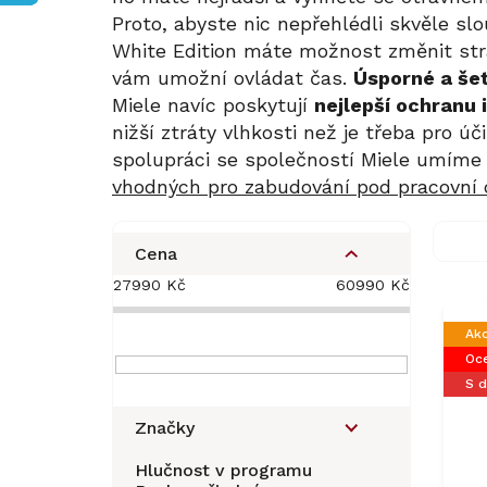
Proto, abyste nic nepřehlédli skvěle sl
White Edition máte možnost změnit stra
vám umožní ovládat čas.
Úsporné a še
Miele navíc poskytují
nejlepší ochranu 
nižší ztráty vlhkosti než je třeba pro ú
spolupráci se společností Miele umíme z
vhodných pro zabudování pod pracovní 
P
o
Cena
s
27990
Kč
60990
Kč
V
t
ý
r
Ak
p
a
Oce
i
n
S 
s
n
p
í
Značky
r
p
o
a
Hlučnost v programu