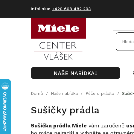
Přejít
na
+420 608 482 203
obsah
NAŠE NABÍDKA
Domů
/
Naše nabídka
/
Péče o prádlo
/
Sušič
Sušičky prádla
Sušička prádla Miele
vám zaručeně
us
ho máte nejradši a vyhněte se otravné