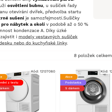
ouží
osvětlení bubnu
, u sušiček řady
nu otevírání dvířek, předvolba startu
trné sušení
je samozřejmostí.Sušičky
i pro nábytek a okolí
v podobě až o 50 %
činnost kondenzace A. Díky úzké
ajistit i
modely vestavných sušiček
desku nebo do kuchyňské linky
.
8
položek celkem
Kód:
12137080
Kód:
1
ce
Akce
nění z testu
Podstavba
dárkem
S dárkem