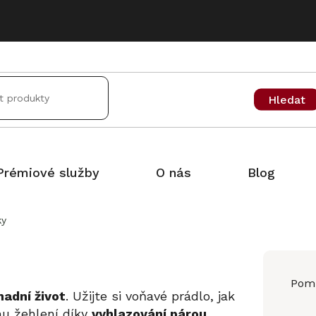
Hledat
Prémiové služby
O nás
Blog
ky
Pomů
nadní život
. Užijte si voňavé prádlo, jak
mu žehlení díky
vyhlazování párou
.