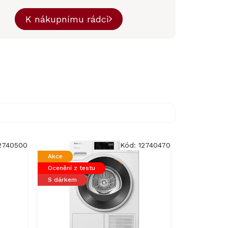
K nákupnímu rádci
2740500
Kód:
12740470
Akce
Ocenění z testu
S dárkem