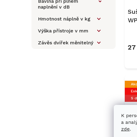
d
Bavlna při plném
n
naplnění v dB
u
e
Su
k
l
Hmotnost náplně v kg
W
t
ů
Výška přístroje v mm
Závěs dvířek měnitelný
27
Ak
Exk
S 
K pers
a anal
zde
.