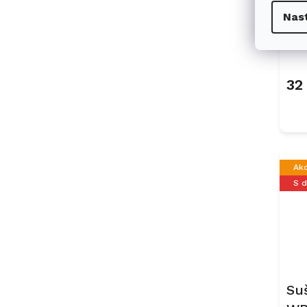
Su
Nas
W
32
Ak
S 
Su