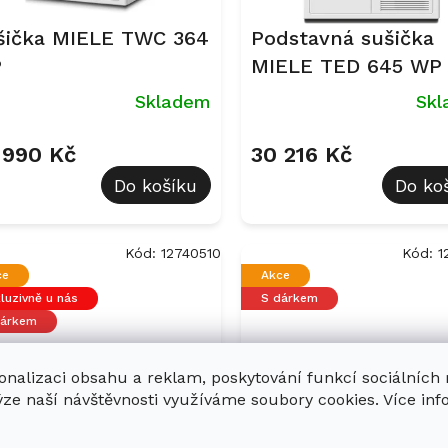
šička MIELE TWC 364
Podstavná sušička
P
MIELE TED 645 WP
Skladem
Sk
 990 Kč
30 216 Kč
Do košíku
Do ko
Kód:
12740510
Kód:
1
ce
Akce
luzivně u nás
S dárkem
dárkem
onalizaci obsahu a reklam, poskytování funkcí sociálních
ýze naší návštěvnosti využíváme soubory cookies. Více in