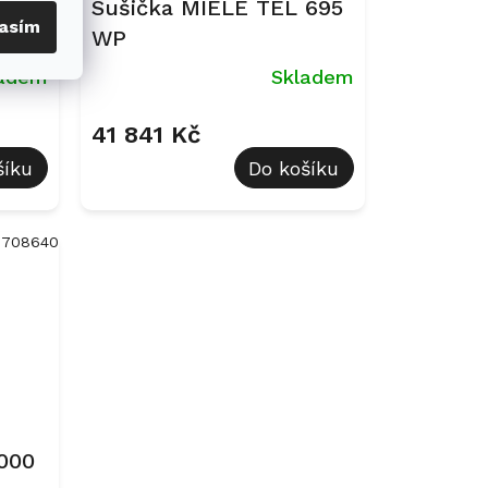
 780
Sušička MIELE TEL 695
asím
WP
ladem
Skladem
41 841 Kč
šíku
Do košíku
2708640
000