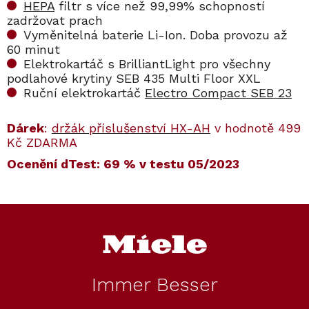
HEPA
filtr s více než 99,99% schopností
zadržovat prach
Vyměnitelná baterie Li-Ion. Doba provozu až
60 minut
Elektrokartáč s BrilliantLight pro všechny
podlahové krytiny SEB 435 Multi Floor XXL
Ruční elektrokartáč
Electro Compact SEB 23
Dárek
:
držák příslušenství HX-AH
v hodnotě 499
Kč ZDARMA
Ocenění dTest: 69 % v testu 05/2023
Kód:
Kód:
12878390
12395710
Kód:
Kód:
12878350
11384710
ZÁRUKA 5 let zdarma
ZÁRUKA 5 let zdarma
Z
á
p
a
t
Immer Besser
í
Tyčový aku
Flexibilní
Tyčový aku
Baterie Miele HX