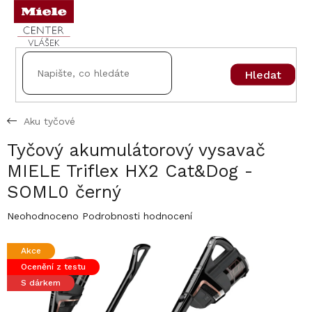
Přejít
na
obsah
Hledat
Aku tyčové
Tyčový akumulátorový vysavač
MIELE Triflex HX2 Cat&Dog -
SOML0 černý
Průměrné
Neohodnoceno
Podrobnosti hodnocení
hodnocení
produktu
Akce
je
Ocenění z testu
0,0
z
S dárkem
5
hvězdiček.