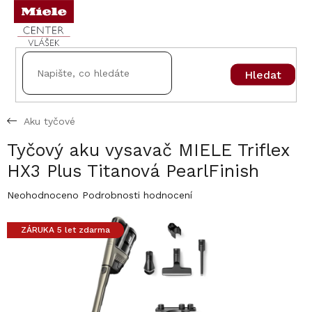
Přejít
na
obsah
Hledat
Aku tyčové
Tyčový aku vysavač MIELE Triflex
HX3 Plus Titanová PearlFinish
Průměrné
Neohodnoceno
Podrobnosti hodnocení
hodnocení
produktu
ZÁRUKA 5 let zdarma
je
0,0
z
5
hvězdiček.